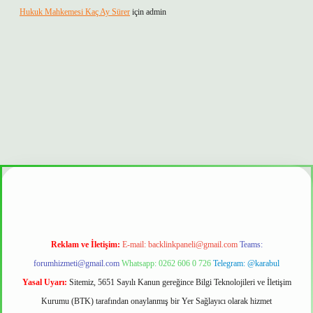
Hukuk Mahkemesi Kaç Ay Sürer
için
admin
nbet güvenilir mi
Reklam ve İletişim:
E-mail:
backlinkpaneli@gmail.com
Teams:
forumhizmeti@gmail.com
Whatsapp: 0262 606 0 726
Telegram: @karabul
Yasal Uyarı:
Sitemiz, 5651 Sayılı Kanun gereğince Bilgi Teknolojileri ve İletişim
Kurumu (BTK) tarafından onaylanmış bir Yer Sağlayıcı olarak hizmet