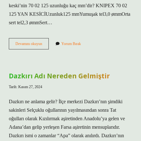
keski’nin 70 02 125 uzunluğu kaç mm’dir? KNIPEX 70 02
125 YAN KESİCİUzunluk125 mmYumuşak tel3,0 ømmOrta
sert tel2,3 ømmSert…
Knipex
Devamını okuyun
Yorum Bırak
Yan
Keski
Ne
Kadar
Dazkırı Adı Nereden Gelmiştir
Tarih: Kasım 27, 2024
Dazkırı ne anlama gelir? İlçe merkezi Dazkırı’nın şimdiki
sakinleri Selçuklu oğullarının yayılmasından sonra Tat
oğulları olarak Kızılırmak aşiretinden Anadolu’ya gelen ve
Adana’dan gelip yerleşen Farsa aşiretinin mensuplarıdır.
Dazkırı ismi o zamanlar “Apa” olarak anılırdı. Dazkırı’nın