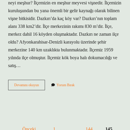
neyi meşhur? İlçemizin en meşhur meyvesi vişnedir. İlçemizin
kuruluşundan bu yana önemli bir gelir kaynağı olarak bilinen
vişne bitkisidir. Dazkırı’da kaç köy var? Dazkırı’nın toplam
alanı 338 km2’dir. İlçe merkezinin rakımı 830 m’dir. İlçe,
merkez dahil 16 köyden oluşmaktadır. Dazkırı ne zaman ilçe
oldu? Afyonkarahisar-Denizli karayolu üzerinde şehir
merkezine 140 km uzaklıkta bulunmaktadır. İlçemiz 1959
yılında ilçe olmuştur. İlçemiz kök boya halı dokumacılığı ve
satış…
Dazkırı
Devamını okuyun
Yorum Bırak
Adı
Nereden
Gelmiştir
Yazı
Önceki
1
…
144
145