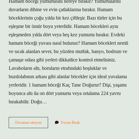
Hamam böceği yumurtasını nereye bırakır? Yumurtalarını
duvarların dibine ve evin çatlaklarına bırakır. Hamam
böceklerinin çoğu yılda bir kez çiftleşir. Bazı türler için bu
eşleşme bir ömür boyu yeterlidir. Hamam böcekleri aynı
eşleşmeden yılda dört veya beş kez yumurta bırakır. Evdeki
hamam böceği yuvası nasıl bulunur? Hamam böcekleri nemli
ve sıcak alanları sever, bu yüzden mutfak, banyo, bodrum ve
çamaşır odası gibi yerleri dikkatlice kontrol etmelisiniz.
Lavaboların altı, boruların etrafındaki boşluklar ve
buzdolabının arkası gibi alanlar böcekler için ideal yuvalama
yerleridir. 1 hamam böceği Kaç Tane Doğurur? Dişi, yaşamı
boyunca altı ila on dört yumurta veya ortalama 224 yavru
bırakabilir. Doğu…
Hamam
Devamını okuyun
Yorum Bırak
Böcekleri
Nereye