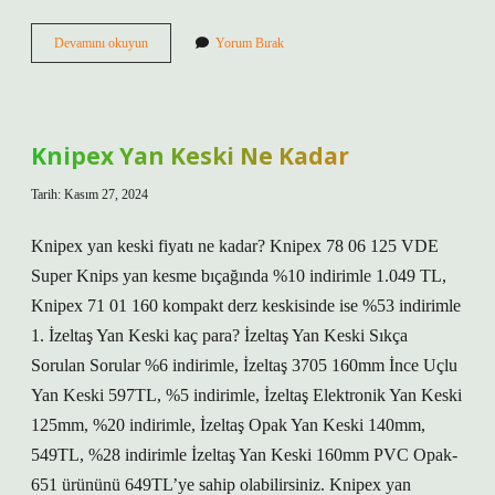
Eşit
Devamını okuyun
Yorum Bırak
Ağırlık
Bölümünden
Veteriner
Olur
Mu
Knipex Yan Keski Ne Kadar
Tarih: Kasım 27, 2024
Knipex yan keski fiyatı ne kadar? Knipex 78 06 125 VDE
Super Knips yan kesme bıçağında %10 indirimle 1.049 TL,
Knipex 71 01 160 kompakt derz keskisinde ise %53 indirimle
1. İzeltaş Yan Keski kaç para? İzeltaş Yan Keski Sıkça
Sorulan Sorular %6 indirimle, İzeltaş 3705 160mm İnce Uçlu
Yan Keski 597TL, %5 indirimle, İzeltaş Elektronik Yan Keski
125mm, %20 indirimle, İzeltaş Opak Yan Keski 140mm,
549TL, %28 indirimle İzeltaş Yan Keski 160mm PVC Opak-
651 ürününü 649TL’ye sahip olabilirsiniz. Knipex yan