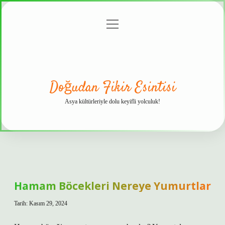
menüyü
Anasayfa
Gizlilik
Yasal
Hakkımızda
aç
Politikası
Uyarı
Doğudan Fikir Esintisi
Asya kültürleriyle dolu keyifli yolculuk!
Doğudan
Fikir
Hamam Böcekleri Nereye Yumurtlar
Esintisi
Tarih: Kasım 29, 2024
Yazılar