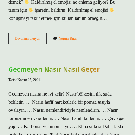
demek?
Kaldırılmış el emojisi ne anlama geliyor? Bu
tanım için
işaretini kaldırın. Kaldırılmış el emojisi
konuşmayı taklit etmek için kullanılabilir, örneğin…
Emojide
Devamını okuyun
Yorum Bırak
Başparmak
Ne
Anlama
Gelir
Geçmeyen Nasır Nasıl Geçer
Tarih: Kasım 27, 2024
Geçmeyen nasıra ne iyi gelir? Nasır bölgesini ılık suda
bekletin. … Nasırı hafif hareketlerle bir pomza taşıyla
ovalayın. … Nasırı nemlendiriciyle nemlendirin. … Nasır
törpüsünden yararlanın. … Nasır bandı kullanın. … Çay ağacı
yağı … Karbonat ve limon suyu. … Elma sirkesi.Daha fazla
makale…•5 Haziran 2023 Nasır kökü nasıl çıkarılır? Nasır