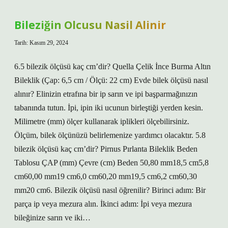
Yumurtlar
Bileziğin Olcusu Nasil Alinir
Tarih: Kasım 29, 2024
6.5 bilezik ölçüsü kaç cm’dir? Quella Çelik İnce Burma Altın
Bileklik (Çap: 6,5 cm / Ölçü: 22 cm) Evde bilek ölçüsü nasıl
alınır? Elinizin etrafına bir ip sarın ve ipi başparmağınızın
tabanında tutun. İpi, ipin iki ucunun birleştiği yerden kesin.
Milimetre (mm) ölçer kullanarak iplikleri ölçebilirsiniz.
Ölçüm, bilek ölçünüzü belirlemenize yardımcı olacaktır. 5.8
bilezik ölçüsü kaç cm’dir? Pirnus Pırlanta Bileklik Beden
Tablosu ÇAP (mm) Çevre (cm) Beden 50,80 mm18,5 cm5,8
cm60,00 mm19 cm6,0 cm60,20 mm19,5 cm6,2 cm60,30
mm20 cm6. Bilezik ölçüsü nasıl öğrenilir? Birinci adım: Bir
parça ip veya mezura alın. İkinci adım: İpi veya mezura
bileğinize sarın ve iki…