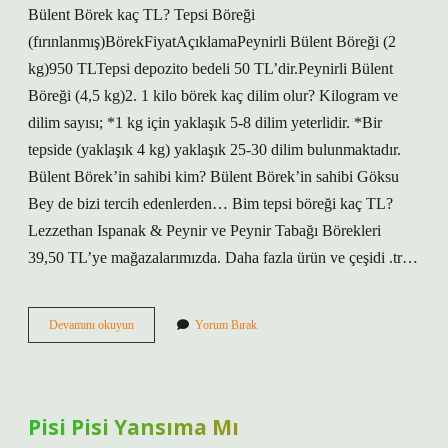
Bülent Börek kaç TL? Tepsi Böreği
(fırınlanmış)BörekFiyatAçıklamaPeynirli Bülent Böreği (2
kg)950 TLTepsi depozito bedeli 50 TL’dir.Peynirli Bülent
Böreği (4,5 kg)2. 1 kilo börek kaç dilim olur? Kilogram ve
dilim sayısı; *1 kg için yaklaşık 5-8 dilim yeterlidir. *Bir
tepside (yaklaşık 4 kg) yaklaşık 25-30 dilim bulunmaktadır.
Bülent Börek’in sahibi kim? Bülent Börek’in sahibi Göksu
Bey de bizi tercih edenlerden… Bim tepsi böreği kaç TL?
Lezzethan Ispanak & Peynir ve Peynir Tabağı Börekleri
39,50 TL’ye mağazalarımızda. Daha fazla ürün ve çeşidi .tr…
Dilim
Devamını okuyun
Yorum Bırak
Börek
Kimin
Pisi Pisi Yansıma Mı