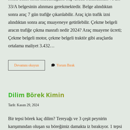
33/A belgesinin alınması gerekmektedir. Belge alındıktan
sonra araç 7 gün trafiğe çıkarılabilir. Araç için trafik izni
alındıktan sonra araç muayeneye getirilebilir. Çekme belgeli
aracın trafiğe çıkma masrafı nedir 2024? Araç muayene ücreti;
Çekme belgeli motor, çekme belgeli traktör gibi araçlarda
ortalama maliyet 3.432…
Çekme
Devamını okuyun
Yorum Bırak
Belgeli
Araç
Muayeneye
Nasıl
Gider
Dilim Börek Kimin
2024
Tarih: Kasım 29, 2024
Bir tepsi börek kaç dilim? Tereyağı ve 3 çeşit peynirin
karışımından oluşan su böreğimiz damakta iz bırakıyor. 1 tepsi