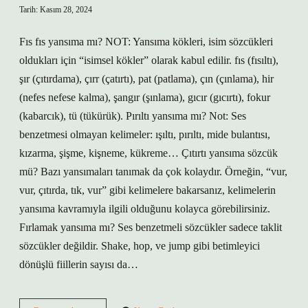
Tarih: Kasım 28, 2024
Fıs fıs yansıma mı? NOT: Yansıma kökleri, isim sözcükleri
oldukları için “isimsel kökler” olarak kabul edilir. fıs (fısıltı),
şır (çıtırdama), çırr (çatırtı), pat (patlama), çın (çınlama), hir
(nefes nefese kalma), şangır (şınlama), gıcır (gıcırtı), fokur
(kabarcık), tü (tükürük). Pırıltı yansıma mı? Not: Ses
benzetmesi olmayan kelimeler: ışıltı, pırıltı, mide bulantısı,
kızarma, şişme, kişneme, kükreme… Çıtırtı yansıma sözcük
mü? Bazı yansımaları tanımak da çok kolaydır. Örneğin, “vur,
vur, çıtırda, tık, vur” gibi kelimelere bakarsanız, kelimelerin
yansıma kavramıyla ilgili olduğunu kolayca görebilirsiniz.
Fırlamak yansıma mı? Ses benzetmeli sözcükler sadece taklit
sözcükler değildir. Shake, hop, ve jump gibi betimleyici
dönüşlü fiillerin sayısı da…