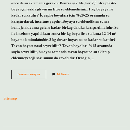
önce de su eklemeniz gerekir. Benzer şekilde, her 2,5 litre plastik
boya için yaklaşık yarım litre su eklemelisiniz. 1 kg boyaya ne
kadar su katılır? İç cephe boyaları için %20-25 oranında su
karıştırılarak inceltme yapılır. Boyaya su eklendikten sonra
homojen kıvama gelene kadar birkaç dakika karıştırılmalıdır. Su
ile inceltme yapıldıktan sonra bir kg boya ile ortalama 12-14 m²
boyamak mümkündür. 3 kg duvar boyasına ne kadar su katılır?
Tavan boyası nasıl seyreltilir? Tavan boyaları %15 oranında
suyla seyreltilir, bu aynı zamanda tavan boyasına su eklenip
eklenmeyeceği sorusunun da cevabıdır. Örneğin,…
1
Devamını okuyun
14 Yorum
5
Litre
Boyaya
Ne
Kadar
Sitemap
Su
Katılır