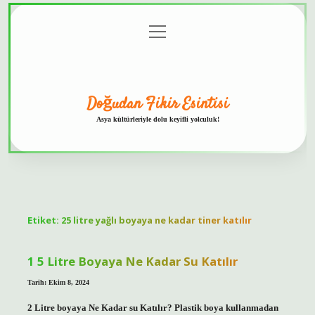
menüyü
Anasayfa
Gizlilik
Yasal
Hakkımızda
aç
Politikası
Uyarı
Doğudan Fikir Esintisi
Asya kültürleriyle dolu keyifli yolculuk!
Etiket:
25 litre yağlı boyaya ne kadar tiner katılır
1 5 Litre Boyaya Ne Kadar Su Katılır
Tarih: Ekim 8, 2024
2 Litre boyaya Ne Kadar su Katılır? Plastik boya kullanmadan