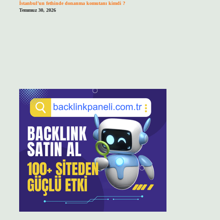
İstanbul’un fethinde donanma komutanı kimdi ?
Temmuz 30, 2026