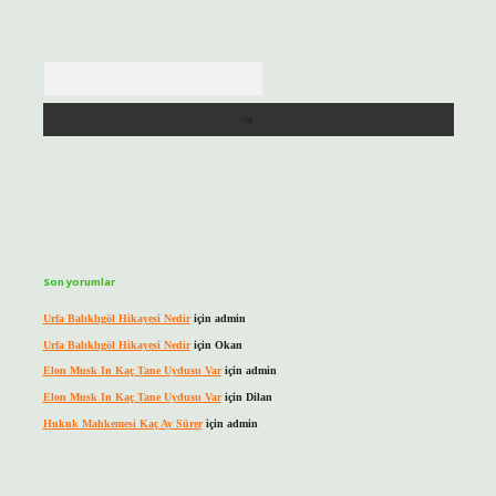
Arama
Son yorumlar
Urfa Balıklıgöl Hikayesi Nedir
için
admin
Urfa Balıklıgöl Hikayesi Nedir
için
Okan
Elon Musk In Kaç Tane Uydusu Var
için
admin
Elon Musk In Kaç Tane Uydusu Var
için
Dilan
Hukuk Mahkemesi Kaç Ay Sürer
için
admin