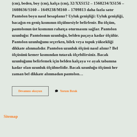
(cm), beden, boy (cm), kalça (cm), 32/XXS152 – 1568234/XS156 –
1608636/S160 – 1649238/M160 – 1709813 daha fazla satır
Pantolon boyu nasıl hesaplanır? Uyluk genişliği: Uyluk genişliği,
bacağın en geniş kısmının ölçülmesiyle belirlenir. Bu ölçüm,
pantolonun üst kısmının rahatça oturmasını sağlar. Pantolon
uzunluğu: Pantolonun uzunluğu, belden paçaya kadar ölçülür.
Pantolon uzunluğunu seçerken, bilek veya topuk yüksekliği
dikkate alınmalıdır. Pantolon uzunluk ölçüsü nasıl alınır? Bel
ölçüsünü kemer kısmından tutarak ölçebilirsiniz. Bacak
uzunluğunu belirlemek için belden kalçaya ve ayak tabanına
kadar olan uzunluk ölçülmelidir. Bacak uzunluğu ölçümü her
zaman bel dikkate alınmadan pantolon…
Pantolon
Devamını okuyun
Yorum Bırak
30
Uzunluk
Kaç
Cm
Sitemap