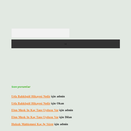
Arama
Son yorumlar
Urfa Balıklıgöl Hikayesi Nedir
için
admin
Urfa Balıklıgöl Hikayesi Nedir
için
Okan
Elon Musk In Kaç Tane Uydusu Var
için
admin
Elon Musk In Kaç Tane Uydusu Var
için
Dilan
Hukuk Mahkemesi Kaç Ay Sürer
için
admin