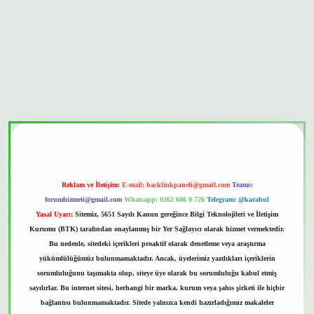
onbet güvenilir mi
Reklam ve İletişim:
E-mail:
backlinkpaneli@gmail.com
Teams:
forumhizmeti@gmail.com
Whatsapp: 0262 606 0 726
Telegram: @karabul
Yasal Uyarı:
Sitemiz, 5651 Sayılı Kanun gereğince Bilgi Teknolojileri ve İletişim
Kurumu (BTK) tarafından onaylanmış bir Yer Sağlayıcı olarak hizmet vermektedir.
Bu nedenle, sitedeki içerikleri proaktif olarak denetleme veya araştırma
yükümlülüğümüz bulunmamaktadır. Ancak, üyelerimiz yazdıkları içeriklerin
sorumluluğunu taşımakta olup, siteye üye olarak bu sorumluluğu kabul etmiş
sayılırlar. Bu internet sitesi, herhangi bir marka, kurum veya şahıs şirketi ile hiçbir
bağlantısı bulunmamaktadır. Sitede yalnızca kendi hazırladığımız makaleler