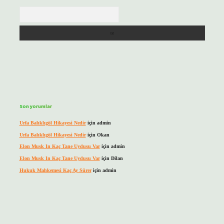
Arama
Son yorumlar
Urfa Balıklıgöl Hikayesi Nedir
için
admin
Urfa Balıklıgöl Hikayesi Nedir
için
Okan
Elon Musk In Kaç Tane Uydusu Var
için
admin
Elon Musk In Kaç Tane Uydusu Var
için
Dilan
Hukuk Mahkemesi Kaç Ay Sürer
için
admin