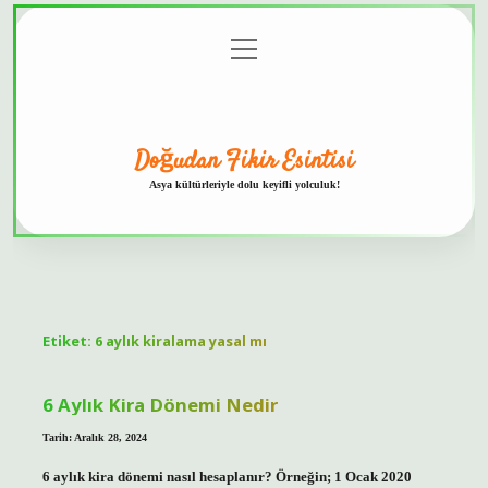
menüyü
Anasayfa
Gizlilik
Yasal
Hakkımızda
aç
Politikası
Uyarı
Doğudan Fikir Esintisi
Asya kültürleriyle dolu keyifli yolculuk!
Etiket:
6 aylık kiralama yasal mı
6 Aylık Kira Dönemi Nedir
Tarih: Aralık 28, 2024
6 aylık kira dönemi nasıl hesaplanır? Örneğin; 1 Ocak 2020