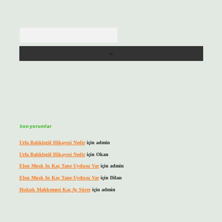
Arama
Son yorumlar
Urfa Balıklıgöl Hikayesi Nedir
için
admin
Urfa Balıklıgöl Hikayesi Nedir
için
Okan
Elon Musk In Kaç Tane Uydusu Var
için
admin
Elon Musk In Kaç Tane Uydusu Var
için
Dilan
Hukuk Mahkemesi Kaç Ay Sürer
için
admin