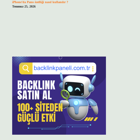
iPhone’da Pano özelliği nasıl kullanılır ?
Temmuz 25, 2026