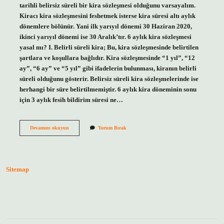
tarihli belirsiz süreli bir kira sözleşmesi olduğunu varsayalım.
Kiracı kira sözleşmesini feshetmek isterse kira süresi altı aylık
dönemlere bölünür. Yani ilk yarıyıl dönemi 30 Haziran 2020,
ikinci yarıyıl dönemi ise 30 Aralık’tır. 6 aylık kira sözleşmesi
yasal mı? I. Belirli süreli kira; Bu, kira sözleşmesinde belirtilen
şartlara ve koşullara bağlıdır. Kira sözleşmesinde “1 yıl”, “12
ay”, “6 ay” ve “5 yıl” gibi ifadelerin bulunması, kiranın belirli
süreli olduğunu gösterir. Belirsiz süreli kira sözleşmelerinde ise
herhangi bir süre belirtilmemiştir. 6 aylık kira döneminin sonu
için 3 aylık fesih bildirim süresi ne…
6
Devamını okuyun
Yorum Bırak
Aylık
Kira
Dönemi
Nedir
Sitemap