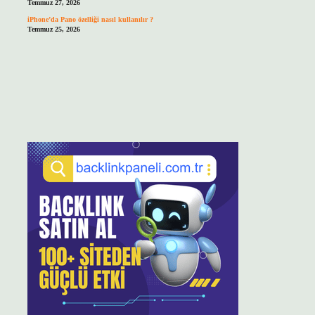
Temmuz 27, 2026
iPhone’da Pano özelliği nasıl kullanılır ?
Temmuz 25, 2026