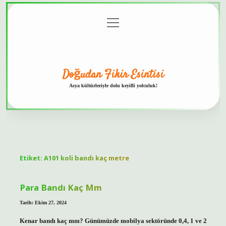
menüyü
Anasayfa
Gizlilik
Yasal
Hakkımızda
aç
Politikası
Uyarı
Doğudan Fikir Esintisi
Asya kültürleriyle dolu keyifli yolculuk!
Etiket:
A101 koli bandı kaç metre
Para Bandı Kaç Mm
Tarih: Ekim 27, 2024
Kenar bandı kaç mm? Günümüzde mobilya sektöründe 0,4, 1 ve 2