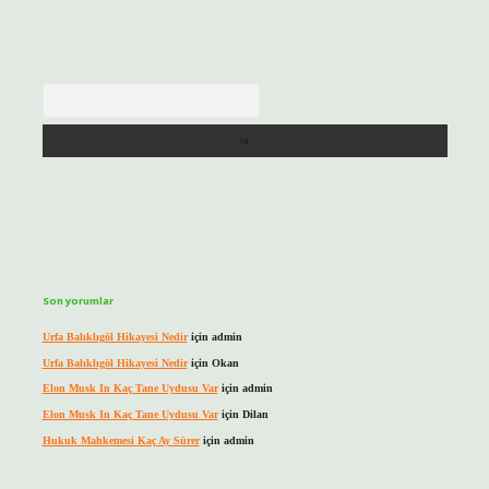
Arama
Son yorumlar
Urfa Balıklıgöl Hikayesi Nedir
için
admin
Urfa Balıklıgöl Hikayesi Nedir
için
Okan
Elon Musk In Kaç Tane Uydusu Var
için
admin
Elon Musk In Kaç Tane Uydusu Var
için
Dilan
Hukuk Mahkemesi Kaç Ay Sürer
için
admin