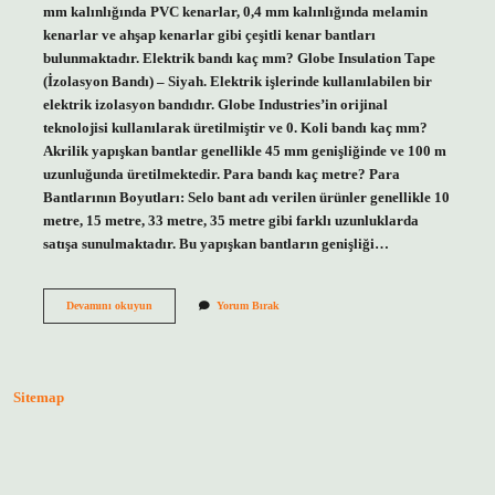
mm kalınlığında PVC kenarlar, 0,4 mm kalınlığında melamin
kenarlar ve ahşap kenarlar gibi çeşitli kenar bantları
bulunmaktadır. Elektrik bandı kaç mm? Globe Insulation Tape
(İzolasyon Bandı) – Siyah. Elektrik işlerinde kullanılabilen bir
elektrik izolasyon bandıdır. Globe Industries’in orijinal
teknolojisi kullanılarak üretilmiştir ve 0. Koli bandı kaç mm?
Akrilik yapışkan bantlar genellikle 45 mm genişliğinde ve 100 m
uzunluğunda üretilmektedir. Para bandı kaç metre? Para
Bantlarının Boyutları: Selo bant adı verilen ürünler genellikle 10
metre, 15 metre, 33 metre, 35 metre gibi farklı uzunluklarda
satışa sunulmaktadır. Bu yapışkan bantların genişliği…
Para
Devamını okuyun
Yorum Bırak
Bandı
Kaç
Mm
Sitemap