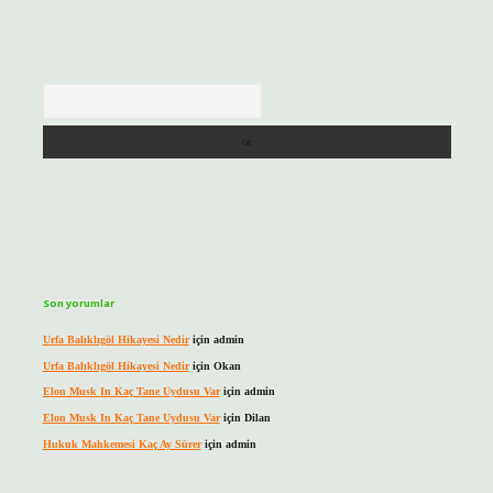
Arama
Son yorumlar
Urfa Balıklıgöl Hikayesi Nedir
için
admin
Urfa Balıklıgöl Hikayesi Nedir
için
Okan
Elon Musk In Kaç Tane Uydusu Var
için
admin
Elon Musk In Kaç Tane Uydusu Var
için
Dilan
Hukuk Mahkemesi Kaç Ay Sürer
için
admin