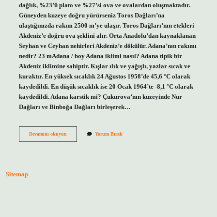
dağlık, %23’ü plato ve %27’si ova ve ovalardan oluşmaktadır.
Güneyden kuzeye doğru yürürseniz Toros Dağları’na
ulaştığınızda rakım 2500 m’ye ulaşır. Toros Dağları’nın etekleri
Akdeniz’e doğru ova şeklini alır. Orta Anadolu’dan kaynaklanan
Seyhan ve Ceyhan nehirleri Akdeniz’e dökülür. Adana’nın rakımı
nedir? 23 mAdana / boy Adana iklimi nasıl? Adana tipik bir
Akdeniz iklimine sahiptir. Kışlar ılık ve yağışlı, yazlar sıcak ve
kuraktır. En yüksek sıcaklık 24 Ağustos 1958’de 45,6 °C olarak
kaydedildi. En düşük sıcaklık ise 20 Ocak 1964’te -8,1 °C olarak
kaydedildi. Adana karstik mi? Çukurova’nın kuzeyinde Nur
Dağları ve Binboğa Dağları birleşerek…
Adana
Devamını okuyun
Yorum Bırak
Dağlık
Mı
Sitemap