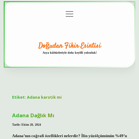
menüyü
Anasayfa
Gizlilik
Yasal
Hakkımızda
aç
Politikası
Uyarı
Doğudan Fikir Esintisi
Asya kültürleriyle dolu keyifli yolculuk!
Etiket:
Adana karstik mi
Adana Dağlık Mı
Tarih: Ekim 28, 2024
Adana’nın coğrafi özellikleri nelerdir? İlin yüzölçümünün %49’u