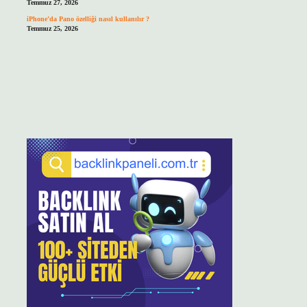
Temmuz 27, 2026
iPhone’da Pano özelliği nasıl kullanılır ?
Temmuz 25, 2026