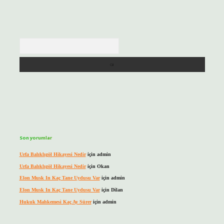
Arama
Son yorumlar
Urfa Balıklıgöl Hikayesi Nedir
için
admin
Urfa Balıklıgöl Hikayesi Nedir
için
Okan
Elon Musk In Kaç Tane Uydusu Var
için
admin
Elon Musk In Kaç Tane Uydusu Var
için
Dilan
Hukuk Mahkemesi Kaç Ay Sürer
için
admin