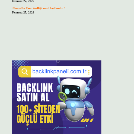
Temmuz 27, 2026
iPhone’da Pano özelliği nasıl kullanılır ?
Temmuz 25, 2026