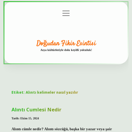
menüyü
Anasayfa
Gizlilik
Yasal
Hakkımızda
aç
Politikası
Uyarı
Doğudan Fikir Esintisi
Asya kültürleriyle dolu keyifli yolculuk!
Etiket:
Alıntı kelimeler nasıl yazılır
Alıntı Cumlesi Nedir
Tarih: Ekim 15, 2024
Alıntı cümle nedir? Alıntı sözcüğü, başka bir yazar veya şair