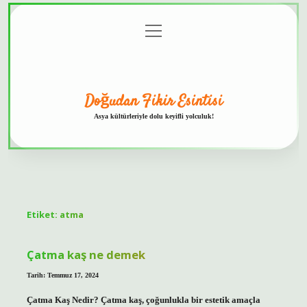
menüyü
Anasayfa
Gizlilik
Yasal
Hakkımızda
aç
Politikası
Uyarı
Doğudan Fikir Esintisi
Asya kültürleriyle dolu keyifli yolculuk!
Etiket:
atma
Çatma kaş ne demek
Tarih: Temmuz 17, 2024
Çatma Kaş Nedir? Çatma kaş, çoğunlukla bir estetik amaçla