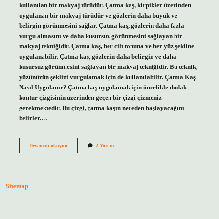
kullanılan bir makyaj türüdür. Çatma kaş, kirpikler üzerinden
uygulanan bir makyaj türüdür ve gözlerin daha büyük ve
belirgin görünmesini sağlar. Çatma kaş, gözlerin daha fazla
vurgu almasını ve daha kusursuz görünmesini sağlayan bir
makyaj tekniğidir. Çatma kaş, her cilt tonuna ve her yüz şekline
uygulanabilir. Çatma kaş, gözlerin daha belirgin ve daha
kusursuz görünmesini sağlayan bir makyaj tekniğidir. Bu teknik,
yüzünüzün şeklini vurgulamak için de kullanılabilir. Çatma Kaş
Nasıl Uygulanır? Çatma kaş uygulamak için öncelikle dudak
kontur çizgisinin üzerinden geçen bir çizgi çizmeniz
gerekmektedir. Bu çizgi, çatma kaşın nereden başlayacağını
belirler.…
Çatma
Devamını okuyun
2 Yorum
kaş
ne
demek
Sitemap