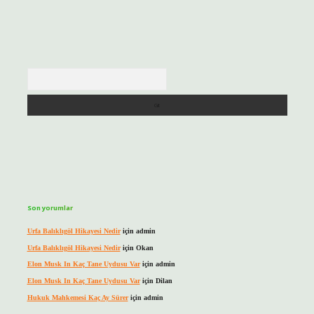
Arama
Son yorumlar
Urfa Balıklıgöl Hikayesi Nedir
için
admin
Urfa Balıklıgöl Hikayesi Nedir
için
Okan
Elon Musk In Kaç Tane Uydusu Var
için
admin
Elon Musk In Kaç Tane Uydusu Var
için
Dilan
Hukuk Mahkemesi Kaç Ay Sürer
için
admin