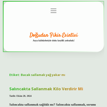
menüyü
Anasayfa
Gizlilik
Yasal
Hakkımızda
aç
Politikası
Uyarı
Doğudan Fikir Esintisi
Asya kültürleriyle dolu keyifli yolculuk!
Etiket:
Bacak sallamak yağ yakar mı
Salıncakta Sallanmak Kilo Verdirir Mi
Tarih: Ekim 20, 2024
Salıncakta sallanmak sağlıklı mı? Salıncakta sallanmak, sorunu