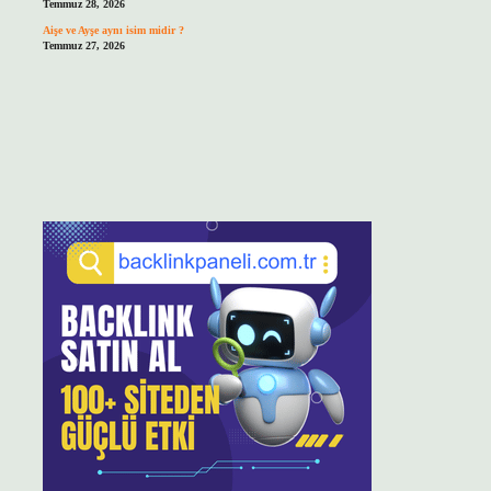
Temmuz 28, 2026
Aişe ve Ayşe aynı isim midir ?
Temmuz 27, 2026