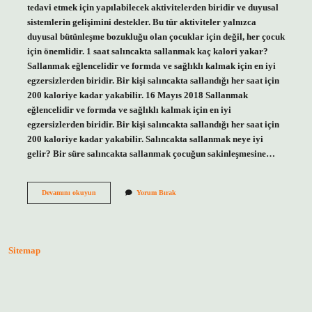
tedavi etmek için yapılabilecek aktivitelerden biridir ve duyusal
sistemlerin gelişimini destekler. Bu tür aktiviteler yalnızca
duyusal bütünleşme bozukluğu olan çocuklar için değil, her çocuk
için önemlidir. 1 saat salıncakta sallanmak kaç kalori yakar?
Sallanmak eğlencelidir ve formda ve sağlıklı kalmak için en iyi
egzersizlerden biridir. Bir kişi salıncakta sallandığı her saat için
200 kaloriye kadar yakabilir. 16 Mayıs 2018 Sallanmak
eğlencelidir ve formda ve sağlıklı kalmak için en iyi
egzersizlerden biridir. Bir kişi salıncakta sallandığı her saat için
200 kaloriye kadar yakabilir. Salıncakta sallanmak neye iyi
gelir? Bir süre salıncakta sallanmak çocuğun sakinleşmesine…
Salıncakta
Devamını okuyun
Yorum Bırak
Sallanmak
Kilo
Verdirir
Mi
Sitemap