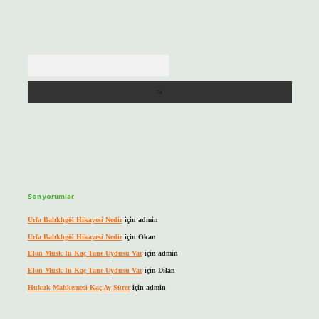
Arama
Son yorumlar
Urfa Balıklıgöl Hikayesi Nedir
için
admin
Urfa Balıklıgöl Hikayesi Nedir
için
Okan
Elon Musk In Kaç Tane Uydusu Var
için
admin
Elon Musk In Kaç Tane Uydusu Var
için
Dilan
Hukuk Mahkemesi Kaç Ay Sürer
için
admin