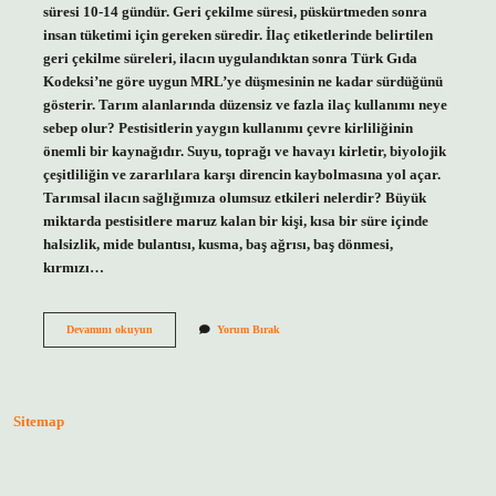
süresi 10-14 gündür. Geri çekilme süresi, püskürtmeden sonra
insan tüketimi için gereken süredir. İlaç etiketlerinde belirtilen
geri çekilme süreleri, ilacın uygulandıktan sonra Türk Gıda
Kodeksi’ne göre uygun MRL’ye düşmesinin ne kadar sürdüğünü
gösterir. Tarım alanlarında düzensiz ve fazla ilaç kullanımı neye
sebep olur? Pestisitlerin yaygın kullanımı çevre kirliliğinin
önemli bir kaynağıdır. Suyu, toprağı ve havayı kirletir, biyolojik
çeşitliliğin ve zararlılara karşı direncin kaybolmasına yol açar.
Tarımsal ilacın sağlığımıza olumsuz etkileri nelerdir? Büyük
miktarda pestisitlere maruz kalan bir kişi, kısa bir süre içinde
halsizlik, mide bulantısı, kusma, baş ağrısı, baş dönmesi,
kırmızı…
Tarım
Devamını okuyun
Yorum Bırak
Ilacı
Yanlış
Kullanılırsa
Ne
Olur
Sitemap