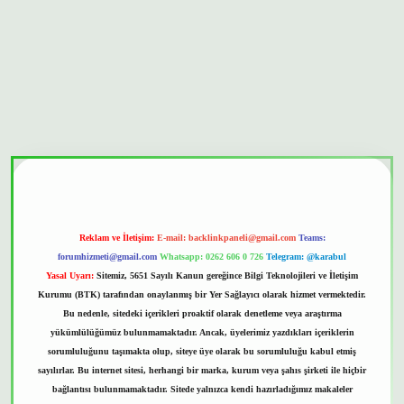
bet güvenilir mi
Reklam ve İletişim:
E-mail:
backlinkpaneli@gmail.com
Teams:
forumhizmeti@gmail.com
Whatsapp: 0262 606 0 726
Telegram: @karabul
Yasal Uyarı:
Sitemiz, 5651 Sayılı Kanun gereğince Bilgi Teknolojileri ve İletişim
Kurumu (BTK) tarafından onaylanmış bir Yer Sağlayıcı olarak hizmet vermektedir.
Bu nedenle, sitedeki içerikleri proaktif olarak denetleme veya araştırma
yükümlülüğümüz bulunmamaktadır. Ancak, üyelerimiz yazdıkları içeriklerin
sorumluluğunu taşımakta olup, siteye üye olarak bu sorumluluğu kabul etmiş
sayılırlar. Bu internet sitesi, herhangi bir marka, kurum veya şahıs şirketi ile hiçbir
bağlantısı bulunmamaktadır. Sitede yalnızca kendi hazırladığımız makaleler