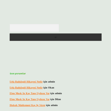
Arama
Son yorumlar
Urfa Balıklıgöl Hikayesi Nedir
için
admin
Urfa Balıklıgöl Hikayesi Nedir
için
Okan
Elon Musk In Kaç Tane Uydusu Var
için
admin
Elon Musk In Kaç Tane Uydusu Var
için
Dilan
Hukuk Mahkemesi Kaç Ay Sürer
için
admin