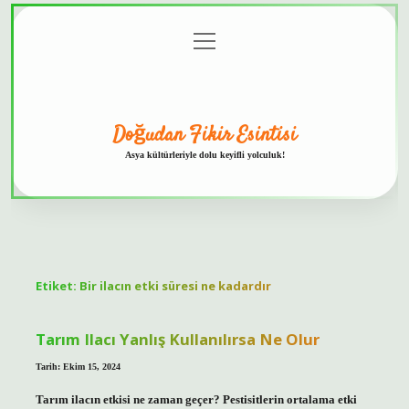
menüyü
Anasayfa
Gizlilik
Yasal
Hakkımızda
aç
Politikası
Uyarı
Doğudan Fikir Esintisi
Asya kültürleriyle dolu keyifli yolculuk!
Etiket:
Bir ilacın etki süresi ne kadardır
Tarım Ilacı Yanlış Kullanılırsa Ne Olur
Tarih: Ekim 15, 2024
Tarım ilacın etkisi ne zaman geçer? Pestisitlerin ortalama etki