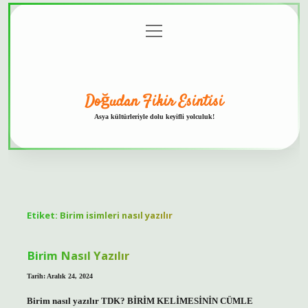
menüyü
Anasayfa
Gizlilik
Yasal
Hakkımızda
aç
Politikası
Uyarı
Doğudan Fikir Esintisi
Asya kültürleriyle dolu keyifli yolculuk!
Etiket:
Birim isimleri nasıl yazılır
Birim Nasıl Yazılır
Tarih: Aralık 24, 2024
Birim nasıl yazılır TDK? BİRİM KELİMESİNİN CÜMLE