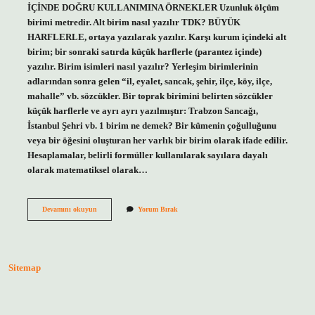
İÇİNDE DOĞRU KULLANIMINA ÖRNEKLER Uzunluk ölçüm
birimi metredir. Alt birim nasıl yazılır TDK? BÜYÜK
HARFLERLE, ortaya yazılarak yazılır. Karşı kurum içindeki alt
birim; bir sonraki satırda küçük harflerle (parantez içinde)
yazılır. Birim isimleri nasıl yazılır? Yerleşim birimlerinin
adlarından sonra gelen “il, eyalet, sancak, şehir, ilçe, köy, ilçe,
mahalle” vb. sözcükler. Bir toprak birimini belirten sözcükler
küçük harflerle ve ayrı ayrı yazılmıştır: Trabzon Sancağı,
İstanbul Şehri vb. 1 birim ne demek? Bir kümenin çoğulluğunu
veya bir öğesini oluşturan her varlık bir birim olarak ifade edilir.
Hesaplamalar, belirli formüller kullanılarak sayılara dayalı
olarak matematiksel olarak…
Birim
Devamını okuyun
Yorum Bırak
Nasıl
Yazılır
Sitemap