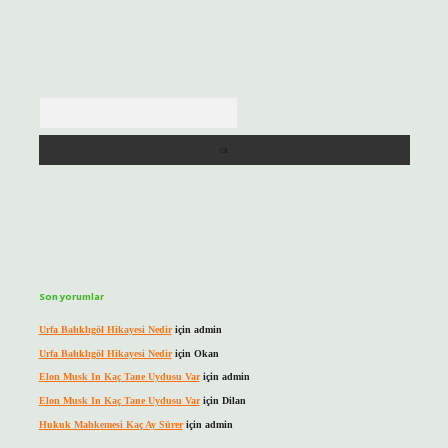
Arama
Son yorumlar
Urfa Balıklıgöl Hikayesi Nedir
için
admin
Urfa Balıklıgöl Hikayesi Nedir
için
Okan
Elon Musk In Kaç Tane Uydusu Var
için
admin
Elon Musk In Kaç Tane Uydusu Var
için
Dilan
Hukuk Mahkemesi Kaç Ay Sürer
için
admin