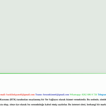
-mail:
backlinkpaneli@gmail.com
Teams:
forumhizmeti@gmail.com
Whatsapp: 0262 606 0 726
Telegra
im Kurumu (BTK) tarafından onaylanmış bir Yer Sağlayıcı olarak hizmet vermektedir. Bu nedenle, sited
 olup, siteye üye olarak bu sorumluluğu kabul etmiş sayılırlar. Bu internet sitesi, herhangi bir mark