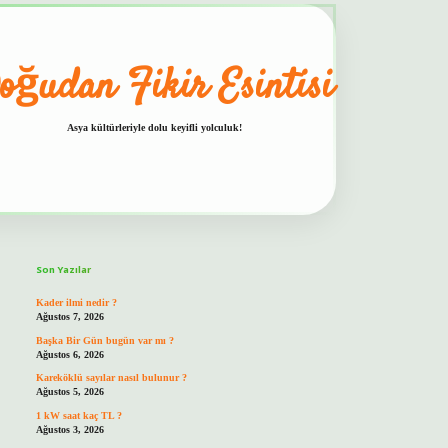
oğudan Fikir Esintisi
Asya kültürleriyle dolu keyifli yolculuk!
Sidebar
hiltonbet güvenilir mi
Son Yazılar
Kader ilmi nedir ?
Ağustos 7, 2026
Başka Bir Gün bugün var mı ?
Ağustos 6, 2026
Kareköklü sayılar nasıl bulunur ?
Ağustos 5, 2026
1 kW saat kaç TL ?
Ağustos 3, 2026