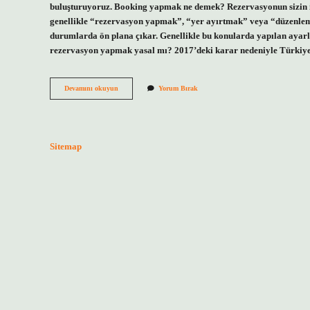
buluşturuyoruz. Booking yapmak ne demek? Rezervasyonun sizin iç
genellikle “rezervasyon yapmak”, “yer ayırtmak” veya “düzenlemek”
durumlarda ön plana çıkar. Genellikle bu konularda yapılan aya
rezervasyon yapmak yasal mı? 2017’deki karar nedeniyle Türkiye
Booking
Devamını okuyun
Yorum Bırak
Ne
Oluyor
Sitemap