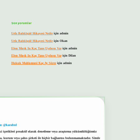
Son yorumlar
Urfa Balıklıgöl Hikayesi Nedir
için
admin
Urfa Balıklıgöl Hikayesi Nedir
için
Okan
Elon Musk In Kaç Tane Uydusu Var
için
admin
Elon Musk In Kaç Tane Uydusu Var
için
Dilan
Hukuk Mahkemesi Kaç Ay Sürer
için
admin
m: @karabul
eki içerikleri proaktif olarak denetleme veya araştırma yükümlülüğümüz
a, kurum veya şahıs şirketi ile hiçbir bağlantısı bulunmamaktadır. Sitede