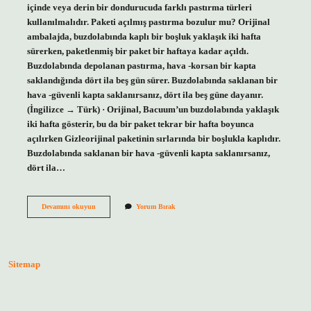
içinde veya derin bir dondurucuda farklı pastırma türleri
kullanılmalıdır. Paketi açılmış pastırma bozulur mu? Orijinal
ambalajda, buzdolabında kaplı bir boşluk yaklaşık iki hafta
sürerken, paketlenmiş bir paket bir haftaya kadar açıldı.
Buzdolabında depolanan pastırma, hava -korsan bir kapta
saklandığında dört ila beş gün sürer. Buzdolabında saklanan bir
hava -güvenli kapta saklanırsanız, dört ila beş güne dayanır.
(İngilizce → Türk) · Orijinal, Bacuum’un buzdolabında yaklaşık
iki hafta gösterir, bu da bir paket tekrar bir hafta boyunca
açılırken Gizleorijinal paketinin sırlarında bir boşlukla kaplıdır.
Buzdolabında saklanan bir hava -güvenli kapta saklanırsanız,
dört ila…
Pastırma
Devamını okuyun
Yorum Bırak
Dolapta
Ne
Kadar
Sitemap