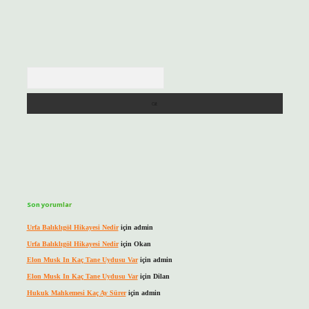
Arama
Son yorumlar
Urfa Balıklıgöl Hikayesi Nedir
için
admin
Urfa Balıklıgöl Hikayesi Nedir
için
Okan
Elon Musk In Kaç Tane Uydusu Var
için
admin
Elon Musk In Kaç Tane Uydusu Var
için
Dilan
Hukuk Mahkemesi Kaç Ay Sürer
için
admin