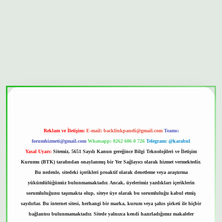
bet güvenilir mi
Reklam ve İletişim:
E-mail:
backlinkpaneli@gmail.com
Teams:
forumhizmeti@gmail.com
Whatsapp: 0262 606 0 726
Telegram: @karabul
Yasal Uyarı:
Sitemiz, 5651 Sayılı Kanun gereğince Bilgi Teknolojileri ve İletişim
Kurumu (BTK) tarafından onaylanmış bir Yer Sağlayıcı olarak hizmet vermektedir.
Bu nedenle, sitedeki içerikleri proaktif olarak denetleme veya araştırma
yükümlülüğümüz bulunmamaktadır. Ancak, üyelerimiz yazdıkları içeriklerin
sorumluluğunu taşımakta olup, siteye üye olarak bu sorumluluğu kabul etmiş
sayılırlar. Bu internet sitesi, herhangi bir marka, kurum veya şahıs şirketi ile hiçbir
bağlantısı bulunmamaktadır. Sitede yalnızca kendi hazırladığımız makaleler