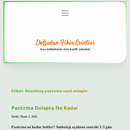
menüyü
Anasayfa
Gizlilik
Yasal
Hakkımızda
aç
Politikası
Uyarı
Doğudan Fikir Esintisi
Asya kültürleriyle dolu keyifli yolculuk!
Etiket:
Bozulmuş pastırma nasıl anlaşılır
Pastırma Dolapta Ne Kadar
Tarih: Nisan 2, 2025
Pastırma ne kadar bekler? Ambalajı açtıktan sonraki 2-3 gün