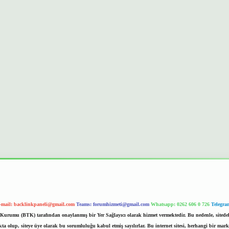
-mail:
backlinkpaneli@gmail.com
Teams:
forumhizmeti@gmail.com
Whatsapp: 0262 606 0 726
Telegra
im Kurumu (BTK) tarafından onaylanmış bir Yer Sağlayıcı olarak hizmet vermektedir. Bu nedenle, sited
 olup, siteye üye olarak bu sorumluluğu kabul etmiş sayılırlar. Bu internet sitesi, herhangi bir mark