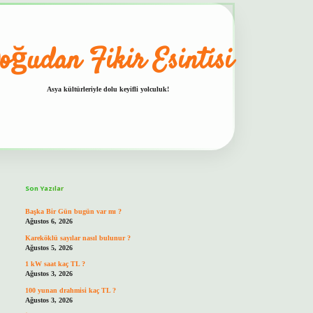
oğudan Fikir Esintisi
Asya kültürleriyle dolu keyifli yolculuk!
Sidebar
hiltonbet güvenilir mi
Son Yazılar
Başka Bir Gün bugün var mı ?
Ağustos 6, 2026
Kareköklü sayılar nasıl bulunur ?
Ağustos 5, 2026
1 kW saat kaç TL ?
Ağustos 3, 2026
100 yunan drahmisi kaç TL ?
Ağustos 3, 2026