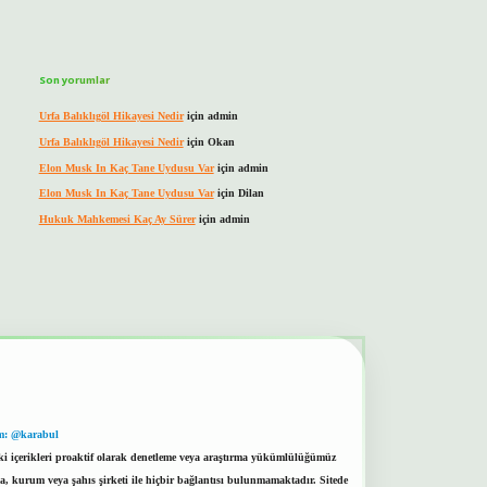
Son yorumlar
Urfa Balıklıgöl Hikayesi Nedir
için
admin
Urfa Balıklıgöl Hikayesi Nedir
için
Okan
Elon Musk In Kaç Tane Uydusu Var
için
admin
Elon Musk In Kaç Tane Uydusu Var
için
Dilan
Hukuk Mahkemesi Kaç Ay Sürer
için
admin
m: @karabul
eki içerikleri proaktif olarak denetleme veya araştırma yükümlülüğümüz
a, kurum veya şahıs şirketi ile hiçbir bağlantısı bulunmamaktadır. Sitede