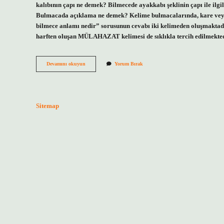
kalıbının çapı ne demek? Bilmecede ayakkabı şeklinin çapı ile ilgi
Bulmacada açıklama ne demek? Kelime bulmacalarında, kare veya
bilmece anlamı nedir” sorusunun cevabı iki kelimeden oluşmaktad
harften oluşan MÜLAHAZAT kelimesi de sıklıkla tercih edilmekt
Bulmacada
Devamını okuyun
Yorum Bırak
Tahta
Ayakkabı
Ne
Demek
Sitemap