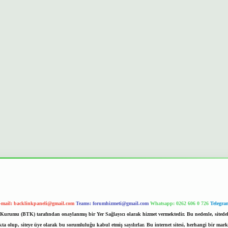
-mail:
backlinkpaneli@gmail.com
Teams:
forumhizmeti@gmail.com
Whatsapp: 0262 606 0 726
Telegra
im Kurumu (BTK) tarafından onaylanmış bir Yer Sağlayıcı olarak hizmet vermektedir. Bu nedenle, sited
 olup, siteye üye olarak bu sorumluluğu kabul etmiş sayılırlar. Bu internet sitesi, herhangi bir mark