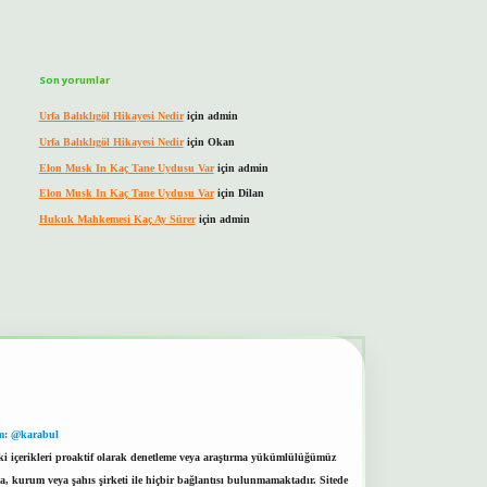
Son yorumlar
Urfa Balıklıgöl Hikayesi Nedir
için
admin
Urfa Balıklıgöl Hikayesi Nedir
için
Okan
Elon Musk In Kaç Tane Uydusu Var
için
admin
Elon Musk In Kaç Tane Uydusu Var
için
Dilan
Hukuk Mahkemesi Kaç Ay Sürer
için
admin
m: @karabul
eki içerikleri proaktif olarak denetleme veya araştırma yükümlülüğümüz
a, kurum veya şahıs şirketi ile hiçbir bağlantısı bulunmamaktadır. Sitede