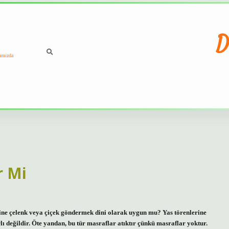
D
ımızda
r Mi
ine çelenk veya çiçek göndermek dini olarak uygun mu? Yas törenlerine
 değildir. Öte yandan, bu tür masraflar atıktır çünkü masraflar yoktur.