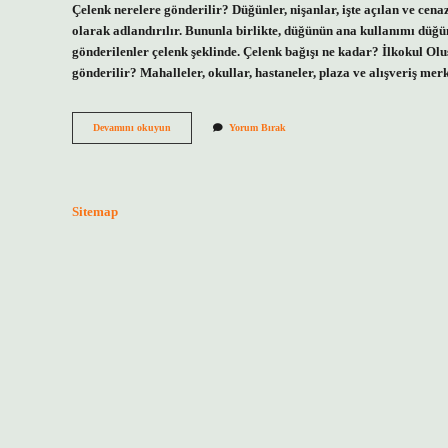
Çelenk nerelere gönderilir? Düğünler, nişanlar, işte açılan ve cenaz
olarak adlandırılır. Bununla birlikte, düğünün ana kullanımı düğün
gönderilenler çelenk şeklinde. Çelenk bağışı ne kadar? İlkokul Ol
gönderilir? Mahalleler, okullar, hastaneler, plaza ve alışveriş me
Sünnete
Devamını okuyun
Yorum Bırak
Çelenk
Gönderilir
Mi
Sitemap