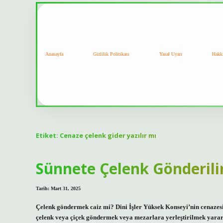
Anasayfa
Gizlilik Politikası
Yasal Uyarı
Hakk
Etiket:
Cenaze çelenk gider yazılır mı
Sünnete Çelenk Gönderili
Tarih: Mart 31, 2025
Çelenk göndermek caiz mi? Dini İşler Yüksek Konseyi’nin cenazes
çelenk veya çiçek göndermek veya mezarlara yerleştirilmek yararlı