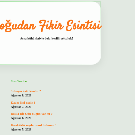
oğudan Fikir Esintisi
Asya kültürleriyle dolu keyifli yolculuk!
Sidebar
hiltonbet güvenilir mi
Son Yazılar
Subayın üstü kimdir ?
Ağustos 8, 2026
Kader ilmi nedir ?
Ağustos 7, 2026
Başka Bir Gün bugün var mı ?
Ağustos 6, 2026
Kareköklü sayılar nasıl bulunur ?
Ağustos 5, 2026