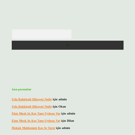
Arama
Son yorumlar
Urfa Balıklıgöl Hikayesi Nedir
için
admin
Urfa Balıklıgöl Hikayesi Nedir
için
Okan
Elon Musk In Kaç Tane Uydusu Var
için
admin
Elon Musk In Kaç Tane Uydusu Var
için
Dilan
Hukuk Mahkemesi Kaç Ay Sürer
için
admin