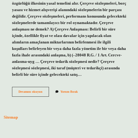
özgürlüğü ilkesinin yasal temelini alır. Çerçeve sözleşmeleri, borç
yasası ve hizmet alışverişi alanındaki sözleşmelerin bir parçası
değildir. Çerçeve sözleşmeleri, performans konusunda gelecekteki
sözleşmelerde tamamlayıcı bir rol oynamaktadır. Çerçeve
anlaşması ne demek? A) Çerçeve Anlaşması: Belirli bir süre
içinde, özellikle fiyat ve olası davalar için yapılacak olan
alımların amaçlanan miktarlarının belirlenmesi ile ilgili
koşulları belirleyen bir veya daha fazla yönetim ile bir veya daha
fazla ihale arasındaki anlaşma, b) (–28048 R.G. / 1 ​​Art. Cercve-
anlasma-uyg ​​… Çerçeve tedarik sözleşmesi nedir? Çerçeve
sözleşmesi sözleşmesi, iki taraf (müşteri ve tedarikçi) arasında
belirli bir süre içinde gelecekteki satış…
Çerçeve
Devamını okuyun
Yorum Bırak
Sözleşme
Nedir
Iş
Hukuku
Sitemap