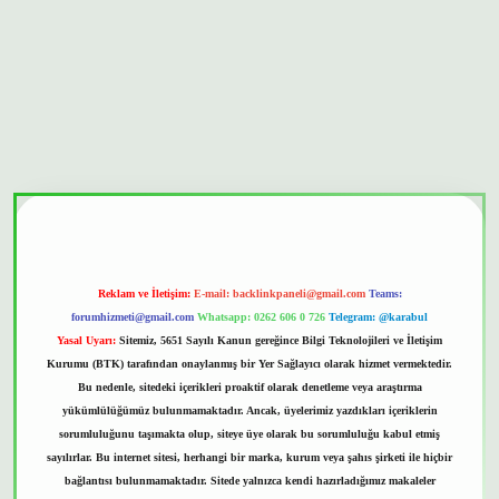
et güvenilir mi
Reklam ve İletişim:
E-mail:
backlinkpaneli@gmail.com
Teams:
forumhizmeti@gmail.com
Whatsapp: 0262 606 0 726
Telegram: @karabul
Yasal Uyarı:
Sitemiz, 5651 Sayılı Kanun gereğince Bilgi Teknolojileri ve İletişim
Kurumu (BTK) tarafından onaylanmış bir Yer Sağlayıcı olarak hizmet vermektedir.
Bu nedenle, sitedeki içerikleri proaktif olarak denetleme veya araştırma
yükümlülüğümüz bulunmamaktadır. Ancak, üyelerimiz yazdıkları içeriklerin
sorumluluğunu taşımakta olup, siteye üye olarak bu sorumluluğu kabul etmiş
sayılırlar. Bu internet sitesi, herhangi bir marka, kurum veya şahıs şirketi ile hiçbir
bağlantısı bulunmamaktadır. Sitede yalnızca kendi hazırladığımız makaleler