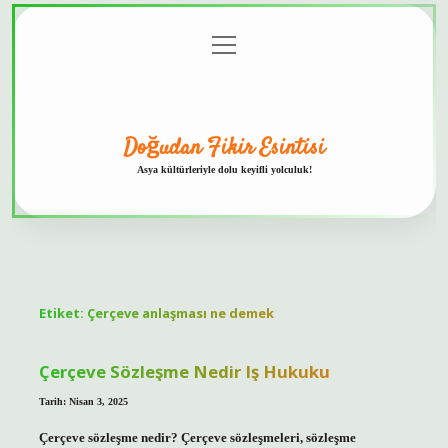
menüyü
Anasayfa
Gizlilik
Yasal
Hakkımızda
aç
Politikası
Uyarı
Doğudan Fikir Esintisi
Asya kültürleriyle dolu keyifli yolculuk!
Etiket:
Çerçeve anlaşması ne demek
Çerçeve Sözleşme Nedir Iş Hukuku
Tarih: Nisan 3, 2025
Çerçeve sözleşme nedir? Çerçeve sözleşmeleri, sözleşme