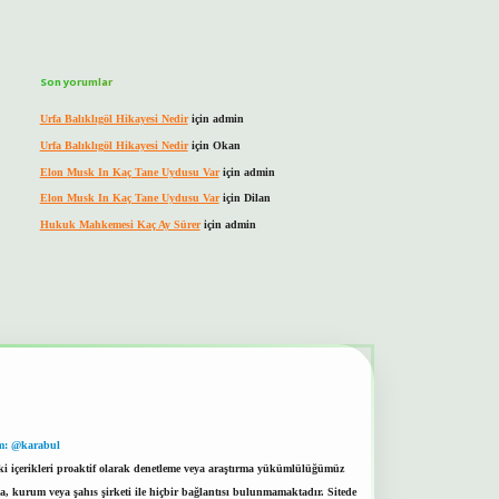
Son yorumlar
Urfa Balıklıgöl Hikayesi Nedir
için
admin
Urfa Balıklıgöl Hikayesi Nedir
için
Okan
Elon Musk In Kaç Tane Uydusu Var
için
admin
Elon Musk In Kaç Tane Uydusu Var
için
Dilan
Hukuk Mahkemesi Kaç Ay Sürer
için
admin
m: @karabul
eki içerikleri proaktif olarak denetleme veya araştırma yükümlülüğümüz
a, kurum veya şahıs şirketi ile hiçbir bağlantısı bulunmamaktadır. Sitede