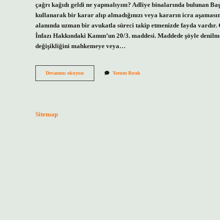
çağrı kağıdı geldi ne yapmalıyım? Adliye binalarında bulunan Baş
kullanarak bir karar alıp almadığınızı veya kararın icra aşaması
alanında uzman bir avukatla süreci takip etmenizde fayda vardır.
İnfazı Hakkındaki Kanun’un 20/3. maddesi. Maddede şöyle denilmek
değişikliğini mahkemeye veya…
Çağrı
Devamını okuyun
Yorum Bırak
Kağıdı
Nedir
Hukuk
Sitemap