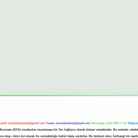
-mail:
backlinkpaneli@gmail.com
Teams:
forumhizmeti@gmail.com
Whatsapp: 0262 606 0 726
Telegra
im Kurumu (BTK) tarafından onaylanmış bir Yer Sağlayıcı olarak hizmet vermektedir. Bu nedenle, sited
 olup, siteye üye olarak bu sorumluluğu kabul etmiş sayılırlar. Bu internet sitesi, herhangi bir mark