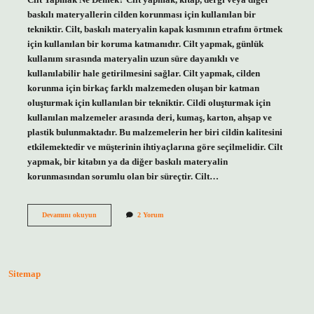
baskılı materyallerin cilden korunması için kullanılan bir
tekniktir. Cilt, baskılı materyalin kapak kısmının etrafını örtmek
için kullanılan bir koruma katmanıdır. Cilt yapmak, günlük
kullanım sırasında materyalin uzun süre dayanıklı ve
kullanılabilir hale getirilmesini sağlar. Cilt yapmak, cilden
korunma için birkaç farklı malzemeden oluşan bir katman
oluşturmak için kullanılan bir tekniktir. Cildi oluşturmak için
kullanılan malzemeler arasında deri, kumaş, karton, ahşap ve
plastik bulunmaktadır. Bu malzemelerin her biri cildin kalitesini
etkilemektedir ve müşterinin ihtiyaçlarına göre seçilmelidir. Cilt
yapmak, bir kitabın ya da diğer baskılı materyalin
korunmasından sorumlu olan bir süreçtir. Cilt…
Cilt
Devamını okuyun
2 Yorum
yapmak
ne
demek
Sitemap