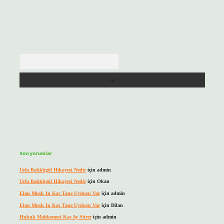
Arama
Son yorumlar
Urfa Balıklıgöl Hikayesi Nedir
için
admin
Urfa Balıklıgöl Hikayesi Nedir
için
Okan
Elon Musk In Kaç Tane Uydusu Var
için
admin
Elon Musk In Kaç Tane Uydusu Var
için
Dilan
Hukuk Mahkemesi Kaç Ay Sürer
için
admin