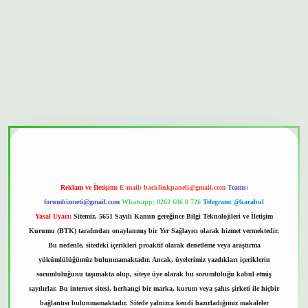
nbet güvenilir mi
Reklam ve İletişim:
E-mail:
backlinkpaneli@gmail.com
Teams:
forumhizmeti@gmail.com
Whatsapp: 0262 606 0 726
Telegram: @karabul
Yasal Uyarı:
Sitemiz, 5651 Sayılı Kanun gereğince Bilgi Teknolojileri ve İletişim
Kurumu (BTK) tarafından onaylanmış bir Yer Sağlayıcı olarak hizmet vermektedir.
Bu nedenle, sitedeki içerikleri proaktif olarak denetleme veya araştırma
yükümlülüğümüz bulunmamaktadır. Ancak, üyelerimiz yazdıkları içeriklerin
sorumluluğunu taşımakta olup, siteye üye olarak bu sorumluluğu kabul etmiş
sayılırlar. Bu internet sitesi, herhangi bir marka, kurum veya şahıs şirketi ile hiçbir
bağlantısı bulunmamaktadır. Sitede yalnızca kendi hazırladığımız makaleler