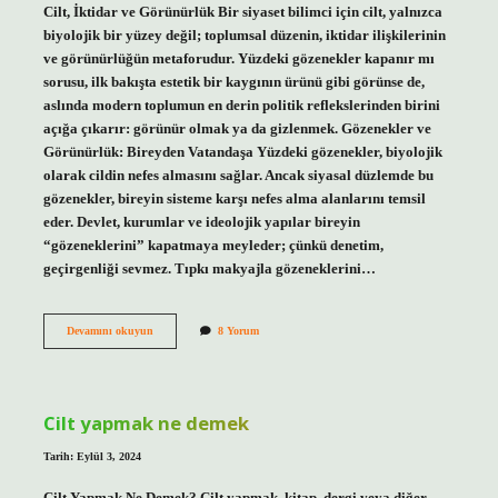
Cilt, İktidar ve Görünürlük Bir siyaset bilimci için cilt, yalnızca
biyolojik bir yüzey değil; toplumsal düzenin, iktidar ilişkilerinin
ve görünürlüğün metaforudur. Yüzdeki gözenekler kapanır mı
sorusu, ilk bakışta estetik bir kaygının ürünü gibi görünse de,
aslında modern toplumun en derin politik reflekslerinden birini
açığa çıkarır: görünür olmak ya da gizlenmek. Gözenekler ve
Görünürlük: Bireyden Vatandaşa Yüzdeki gözenekler, biyolojik
olarak cildin nefes almasını sağlar. Ancak siyasal düzlemde bu
gözenekler, bireyin sisteme karşı nefes alma alanlarını temsil
eder. Devlet, kurumlar ve ideolojik yapılar bireyin
“gözeneklerini” kapatmaya meyleder; çünkü denetim,
geçirgenliği sevmez. Tıpkı makyajla gözeneklerini…
Yüzdeki
Devamını okuyun
8 Yorum
gözenekler
kapanır
mı
?
Cilt yapmak ne demek
Tarih: Eylül 3, 2024
Cilt Yapmak Ne Demek? Cilt yapmak, kitap, dergi veya diğer