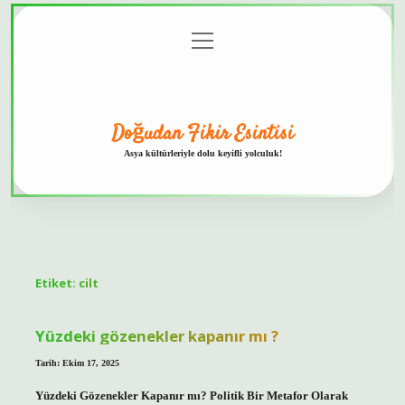
menüyü
Anasayfa
Gizlilik
Yasal
Hakkımızda
aç
Politikası
Uyarı
Doğudan Fikir Esintisi
Asya kültürleriyle dolu keyifli yolculuk!
Etiket:
cilt
Yüzdeki gözenekler kapanır mı ?
Tarih: Ekim 17, 2025
Yüzdeki Gözenekler Kapanır mı? Politik Bir Metafor Olarak