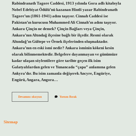
Rabindranath Tagore Caddesi, 1913 yılında Gora adlı kitabıyla
Nobel Edebiyat Ödülü’nü kazanan Hintli yazar Rabindranath
Tagore’un (1861-1941) adını taşıyor. Cinnah Caddesi ise
Pakistan’ın kurucusu Muhammed Ali Cinnah’ın adını taşıyor.
Ankara Çinçin ne demek? Çinçin Bağları veya Çinçin,
Ankara’nın Altındağ ilçesine bağlı bir ilçedir. Resmi olarak
Altındağ’ın Gültepe ve Örnek ilçelerinden oluşmaktadır.
Ankara’nın en eski ismi nedir? Ankara isminin kökeni kesin
olarak bilinmemektedir. Belgelere dayanmayan ve günümüze
kadar ulaşan söylentilere göre tarihte geçen ilk isim
Galatyalılardan gelen ve Yunancada “çapa” anlamına gelen
Ankyra’dır. Bu isim zamanla değişerek Ancyre, Engüriye,
Engürü, Angara, Angora…
Ankara
Devamını okuyun
Yorum Bırak
Çinçin
Ismi
Nereden
Gelir
Sitemap