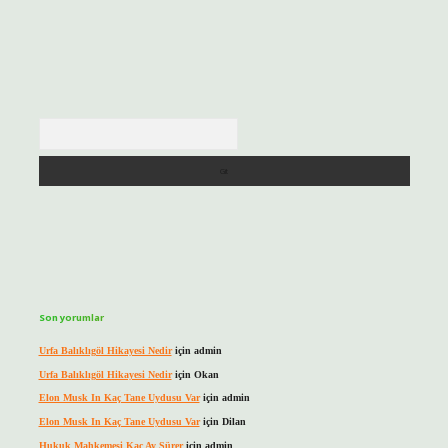
Arama
Son yorumlar
Urfa Balıklıgöl Hikayesi Nedir
için
admin
Urfa Balıklıgöl Hikayesi Nedir
için
Okan
Elon Musk In Kaç Tane Uydusu Var
için
admin
Elon Musk In Kaç Tane Uydusu Var
için
Dilan
Hukuk Mahkemesi Kaç Ay Sürer
için
admin