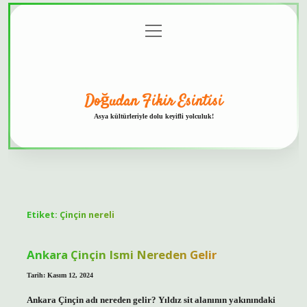
menüyü
Anasayfa
Gizlilik
Yasal
Hakkımızda
aç
Politikası
Uyarı
Doğudan Fikir Esintisi
Asya kültürleriyle dolu keyifli yolculuk!
Etiket:
Çinçin nereli
Ankara Çinçin Ismi Nereden Gelir
Tarih: Kasım 12, 2024
Ankara Çinçin adı nereden gelir? Yıldız sit alanının yakınındaki