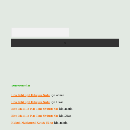
Arama
Son yorumlar
Urfa Balıklıgöl Hikayesi Nedir
için
admin
Urfa Balıklıgöl Hikayesi Nedir
için
Okan
Elon Musk In Kaç Tane Uydusu Var
için
admin
Elon Musk In Kaç Tane Uydusu Var
için
Dilan
Hukuk Mahkemesi Kaç Ay Sürer
için
admin