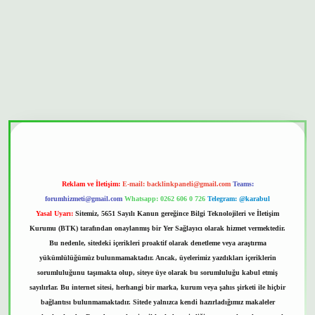
bet güvenilir mi
Reklam ve İletişim:
E-mail:
backlinkpaneli@gmail.com
Teams:
forumhizmeti@gmail.com
Whatsapp: 0262 606 0 726
Telegram: @karabul
Yasal Uyarı:
Sitemiz, 5651 Sayılı Kanun gereğince Bilgi Teknolojileri ve İletişim
Kurumu (BTK) tarafından onaylanmış bir Yer Sağlayıcı olarak hizmet vermektedir.
Bu nedenle, sitedeki içerikleri proaktif olarak denetleme veya araştırma
yükümlülüğümüz bulunmamaktadır. Ancak, üyelerimiz yazdıkları içeriklerin
sorumluluğunu taşımakta olup, siteye üye olarak bu sorumluluğu kabul etmiş
sayılırlar. Bu internet sitesi, herhangi bir marka, kurum veya şahıs şirketi ile hiçbir
bağlantısı bulunmamaktadır. Sitede yalnızca kendi hazırladığımız makaleler