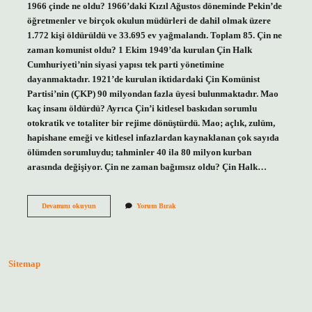
1966 çinde ne oldu? 1966’daki Kızıl Ağustos döneminde Pekin’de
öğretmenler ve birçok okulun müdürleri de dahil olmak üzere
1.772 kişi öldürüldü ve 33.695 ev yağmalandı. Toplam 85. Çin ne
zaman komunist oldu? 1 Ekim 1949’da kurulan Çin Halk
Cumhuriyeti’nin siyasi yapısı tek parti yönetimine
dayanmaktadır. 1921’de kurulan iktidardaki Çin Komünist
Partisi’nin (ÇKP) 90 milyondan fazla üyesi bulunmaktadır. Mao
kaç insanı öldürdü? Ayrıca Çin’i kitlesel baskıdan sorumlu
otokratik ve totaliter bir rejime dönüştürdü. Mao; açlık, zulüm,
hapishane emeği ve kitlesel infazlardan kaynaklanan çok sayıda
ölümden sorumluydu; tahminler 40 ila 80 milyon kurban
arasında değişiyor. Çin ne zaman bağımsız oldu? Çin Halk…
1967
Devamını okuyun
Yorum Bırak
Çinde
Ne
Oldu
Sitemap