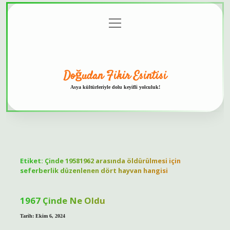
menüyü
Anasayfa
Gizlilik
Yasal
Hakkımızda
aç
Politikası
Uyarı
Doğudan Fikir Esintisi
Asya kültürleriyle dolu keyifli yolculuk!
Etiket:
Çinde 19581962 arasında öldürülmesi için
seferberlik düzenlenen dört hayvan hangisi
1967 Çinde Ne Oldu
Tarih: Ekim 6, 2024