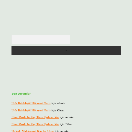
Arama
Son yorumlar
Urfa Balıklıgöl Hikayesi Nedir
için
admin
Urfa Balıklıgöl Hikayesi Nedir
için
Okan
Elon Musk In Kaç Tane Uydusu Var
için
admin
Elon Musk In Kaç Tane Uydusu Var
için
Dilan
Hukuk Mahkemesi Kaç Ay Sürer
için
admin