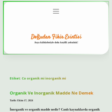
menüyü
Anasayfa
Gizlilik
Yasal
Hakkımızda
aç
Politikası
Uyarı
Doğudan Fikir Esintisi
Asya kültürleriyle dolu keyifli yolculuk!
Etiket:
Co organik mi inorganik mi
Organik Ve Inorganik Madde Ne Demek
Tarih: Ekim 17, 2024
İnorganik ve organik madde nedir? Canlı kaynaklarda organik