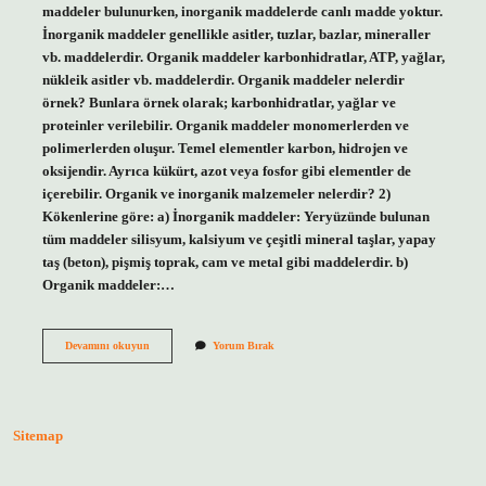
maddeler bulunurken, inorganik maddelerde canlı madde yoktur.
İnorganik maddeler genellikle asitler, tuzlar, bazlar, mineraller
vb. maddelerdir. Organik maddeler karbonhidratlar, ATP, yağlar,
nükleik asitler vb. maddelerdir. Organik maddeler nelerdir
örnek? Bunlara örnek olarak; karbonhidratlar, yağlar ve
proteinler verilebilir. Organik maddeler monomerlerden ve
polimerlerden oluşur. Temel elementler karbon, hidrojen ve
oksijendir. Ayrıca kükürt, azot veya fosfor gibi elementler de
içerebilir. Organik ve inorganik malzemeler nelerdir? 2)
Kökenlerine göre: a) İnorganik maddeler: Yeryüzünde bulunan
tüm maddeler silisyum, kalsiyum ve çeşitli mineral taşlar, yapay
taş (beton), pişmiş toprak, cam ve metal gibi maddelerdir. b)
Organik maddeler:…
Organik
Devamını okuyun
Yorum Bırak
Ve
Inorganik
Madde
Ne
Demek
Sitemap