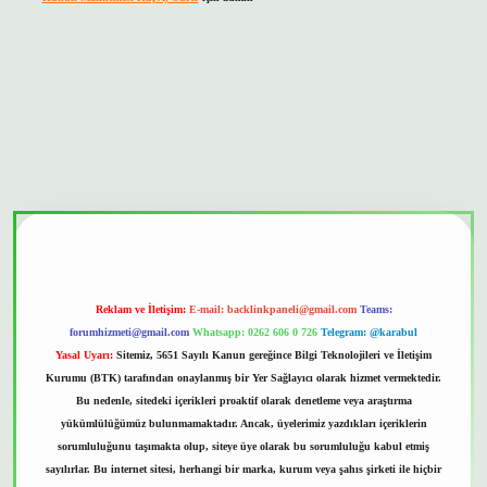
bet güvenilir mi
Reklam ve İletişim:
E-mail:
backlinkpaneli@gmail.com
Teams:
forumhizmeti@gmail.com
Whatsapp: 0262 606 0 726
Telegram: @karabul
Yasal Uyarı:
Sitemiz, 5651 Sayılı Kanun gereğince Bilgi Teknolojileri ve İletişim
Kurumu (BTK) tarafından onaylanmış bir Yer Sağlayıcı olarak hizmet vermektedir.
Bu nedenle, sitedeki içerikleri proaktif olarak denetleme veya araştırma
yükümlülüğümüz bulunmamaktadır. Ancak, üyelerimiz yazdıkları içeriklerin
sorumluluğunu taşımakta olup, siteye üye olarak bu sorumluluğu kabul etmiş
sayılırlar. Bu internet sitesi, herhangi bir marka, kurum veya şahıs şirketi ile hiçbir