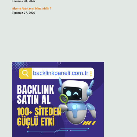
Temmuz 28, 2026
Aişe ve Ayşe aynı isim midir ?
Temmuz 27, 2026