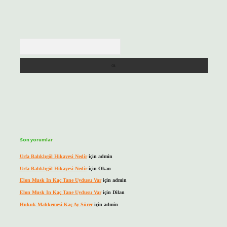
Arama
Son yorumlar
Urfa Balıklıgöl Hikayesi Nedir
için
admin
Urfa Balıklıgöl Hikayesi Nedir
için
Okan
Elon Musk In Kaç Tane Uydusu Var
için
admin
Elon Musk In Kaç Tane Uydusu Var
için
Dilan
Hukuk Mahkemesi Kaç Ay Sürer
için
admin