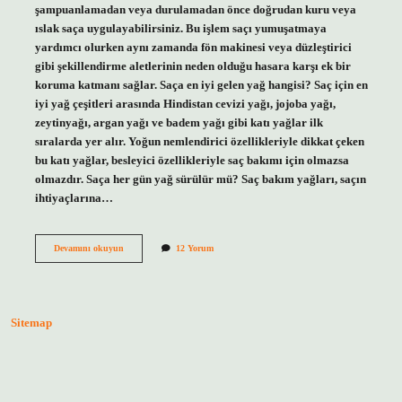
şampuanlamadan veya durulamadan önce doğrudan kuru veya
ıslak saça uygulayabilirsiniz. Bu işlem saçı yumuşatmaya
yardımcı olurken aynı zamanda fön makinesi veya düzleştirici
gibi şekillendirme aletlerinin neden olduğu hasara karşı ek bir
koruma katmanı sağlar. Saça en iyi gelen yağ hangisi? Saç için en
iyi yağ çeşitleri arasında Hindistan cevizi yağı, jojoba yağı,
zeytinyağı, argan yağı ve badem yağı gibi katı yağlar ilk
sıralarda yer alır. Yoğun nemlendirici özellikleriyle dikkat çeken
bu katı yağlar, besleyici özellikleriyle saç bakımı için olmazsa
olmazdır. Saça her gün yağ sürülür mü? Saç bakım yağları, saçın
ihtiyaçlarına…
Duştan
Devamını okuyun
12 Yorum
Önce
Saça
Hangi
Yağ
Sürülür
Sitemap