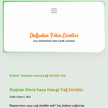
menüyü
Anasayfa
Gizlilik
Yasal
Hakkımızda
aç
Politikası
Uyarı
Doğudan Fikir Esintisi
Asya kültürleriyle dolu keyifli yolculuk!
Etiket:
Duştan sonra yağ sürülür mü
Duştan Önce Saça Hangi Yağ Sürülür
Tarih: Ekim 4, 2024
Duştan önce saça yağ sürülür mü? Saç bakım yağlarını