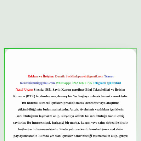
onbet güvenilir mi
Reklam ve İletişim:
E-mail:
backlinkpaneli@gmail.com
Teams:
forumhizmeti@gmail.com
Whatsapp: 0262 606 0 726
Telegram: @karabul
Yasal Uyarı:
Sitemiz, 5651 Sayılı Kanun gereğince Bilgi Teknolojileri ve İletişim
Kurumu (BTK) tarafından onaylanmış bir Yer Sağlayıcı olarak hizmet vermektedir.
Bu nedenle, sitedeki içerikleri proaktif olarak denetleme veya araştırma
yükümlülüğümüz bulunmamaktadır. Ancak, üyelerimiz yazdıkları içeriklerin
sorumluluğunu taşımakta olup, siteye üye olarak bu sorumluluğu kabul etmiş
sayılırlar. Bu internet sitesi, herhangi bir marka, kurum veya şahıs şirketi ile hiçbir
bağlantısı bulunmamaktadır. Sitede yalnızca kendi hazırladığımız makaleler
paylaşılmaktadır. Burada yer alan içerikler haber niteliği taşımamakta olup, gerçek