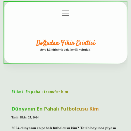
menüyü
Anasayfa
Gizlilik
Yasal
Hakkımızda
aç
Politikası
Uyarı
Doğudan Fikir Esintisi
Asya kültürleriyle dolu keyifli yolculuk!
Etiket:
En pahalı transfer kim
Dünyanın En Pahalı Futbolcusu Kim
Tarih: Ekim 25, 2024
2024 dünyanın en pahalı futbolcusu kim? Tarih boyunca piyasa