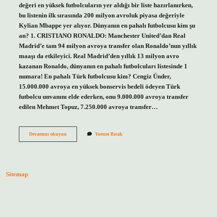
değeri en yüksek futbolcuların yer aldığı bir liste hazırlanırken,
bu listenin ilk sırasında 200 milyon avroluk piyasa değeriyle
Kylian Mbappe yer alıyor. Dünyanın en pahalı futbolcusu kim şu
an? 1. CRISTIANO RONALDO: Manchester United’dan Real
Madrid’e tam 94 milyon avroya transfer olan Ronaldo’nun yıllık
maaşı da etkileyici. Real Madrid’den yıllık 13 milyon avro
kazanan Ronaldo, dünyanın en pahalı futbolcuları listesinde 1
numara! En pahalı Türk futbolcusu kim? Cengiz Ünder,
15.000.000 avroya en yüksek bonservis bedeli ödeyen Türk
futbolcu unvanını elde ederken, onu 9.000.000 avroya transfer
edilen Mehmet Topuz, 7.250.000 avroya transfer…
Dünyanın
Devamını okuyun
Yorum Bırak
En
Pahalı
Futbolcusu
Kim
Sitemap