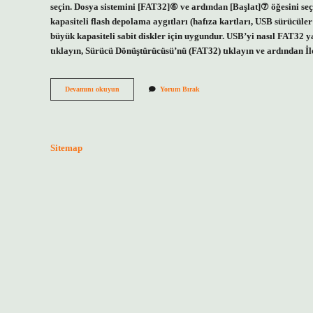
seçin. Dosya sistemini [FAT32]⑥ ve ardından [Başlat]⑦ öğesini s
kapasiteli flash depolama aygıtları (hafıza kartları, USB sürücüle
büyük kapasiteli sabit diskler için uygundur. USB’yi nasıl FAT32 y
tıklayın, Sürücü Dönüştürücüsü’nü (FAT32) tıklayın ve ardından İl
Format
Devamını okuyun
Yorum Bırak
Atarken
Usb
Nasıl
Biçimlendirilir
Sitemap