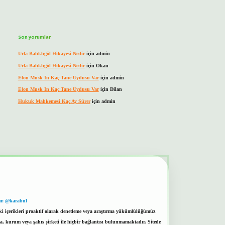
Son yorumlar
Urfa Balıklıgöl Hikayesi Nedir
için
admin
Urfa Balıklıgöl Hikayesi Nedir
için
Okan
Elon Musk In Kaç Tane Uydusu Var
için
admin
Elon Musk In Kaç Tane Uydusu Var
için
Dilan
Hukuk Mahkemesi Kaç Ay Sürer
için
admin
m: @karabul
eki içerikleri proaktif olarak denetleme veya araştırma yükümlülüğümüz
a, kurum veya şahıs şirketi ile hiçbir bağlantısı bulunmamaktadır. Sitede