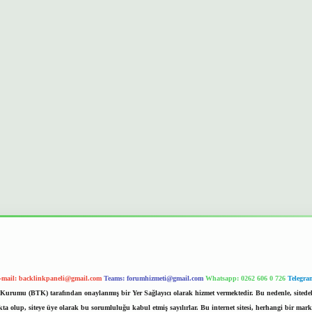
-mail:
backlinkpaneli@gmail.com
Teams:
forumhizmeti@gmail.com
Whatsapp: 0262 606 0 726
Telegra
im Kurumu (BTK) tarafından onaylanmış bir Yer Sağlayıcı olarak hizmet vermektedir. Bu nedenle, sited
 olup, siteye üye olarak bu sorumluluğu kabul etmiş sayılırlar. Bu internet sitesi, herhangi bir mark