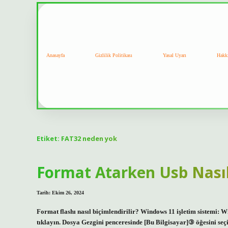
Anasayfa
Gizlilik Politikası
Yasal Uyarı
Hakk
Etiket:
FAT32 neden yok
Format Atarken Usb Nasıl 
Tarih: Ekim 26, 2024
Format flashı nasıl biçimlendirilir? Windows 11 işletim sistemi
tıklayın. Dosya Gezgini penceresinde [Bu Bilgisayar]③ öğesini seç