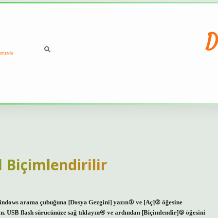
D
ımızda
Biçimlendirilir
: Windows arama çubuğuna [Dosya Gezgini] yazın① ve [Aç]② öğesine
in. USB flash sürücünüze sağ tıklayın④ ve ardından [Biçimlendir]⑤ öğesini