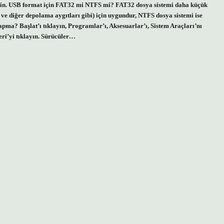
eçin. USB format için FAT32 mi NTFS mi? FAT32 dosya sistemi daha küçük
r ve diğer depolama aygıtları gibi) için uygundur, NTFS dosya sistemi ise
apma? Başlat’ı tıklayın, Programlar’ı, Aksesuarlar’ı, Sistem Araçları’nı
eri’yi tıklayın. Sürücüler…