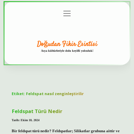
menüyü
Anasayfa
Gizlilik
Yasal
Hakkımızda
aç
Politikası
Uyarı
Doğudan Fikir Esintisi
Asya kültürleriyle dolu keyifli yolculuk!
Etiket:
Feldspat nasıl zenginleştirilir
Feldspat Türü Nedir
Tarih: Ekim 18, 2024
Bir feldspat türü nedir? Feldspatlar; Silikatlar grubuna aittir ve