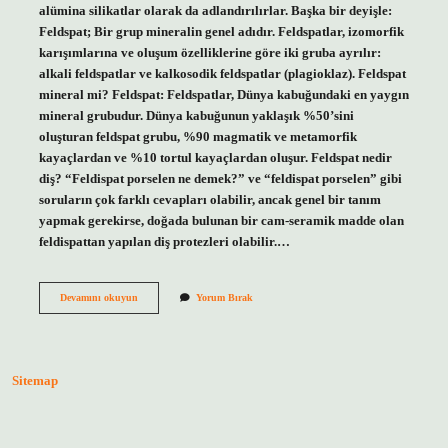
alümina silikatlar olarak da adlandırılırlar. Başka bir deyişle:
Feldspat; Bir grup mineralin genel adıdır. Feldspatlar, izomorfik
karışımlarına ve oluşum özelliklerine göre iki gruba ayrılır:
alkali feldspatlar ve kalkosodik feldspatlar (plagioklaz). Feldspat
mineral mi? Feldspat: Feldspatlar, Dünya kabuğundaki en yaygın
mineral grubudur. Dünya kabuğunun yaklaşık %50’sini
oluşturan feldspat grubu, %90 magmatik ve metamorfik
kayaçlardan ve %10 tortul kayaçlardan oluşur. Feldspat nedir
diş? “Feldispat porselen ne demek?” ve “feldispat porselen” gibi
soruların çok farklı cevapları olabilir, ancak genel bir tanım
yapmak gerekirse, doğada bulunan bir cam-seramik madde olan
feldispattan yapılan diş protezleri olabilir.…
Feldspat
Devamını okuyun
Yorum Bırak
Türü
Nedir
Sitemap