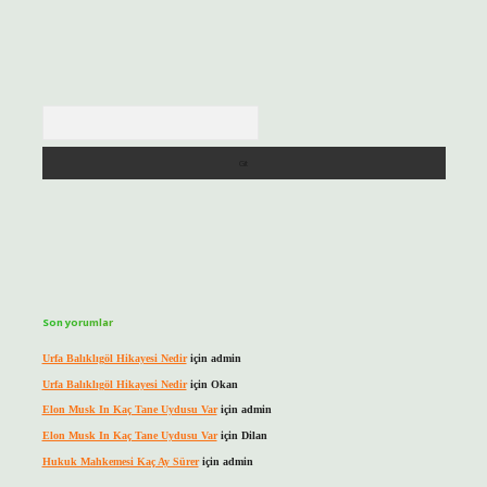
Arama
Son yorumlar
Urfa Balıklıgöl Hikayesi Nedir
için
admin
Urfa Balıklıgöl Hikayesi Nedir
için
Okan
Elon Musk In Kaç Tane Uydusu Var
için
admin
Elon Musk In Kaç Tane Uydusu Var
için
Dilan
Hukuk Mahkemesi Kaç Ay Sürer
için
admin