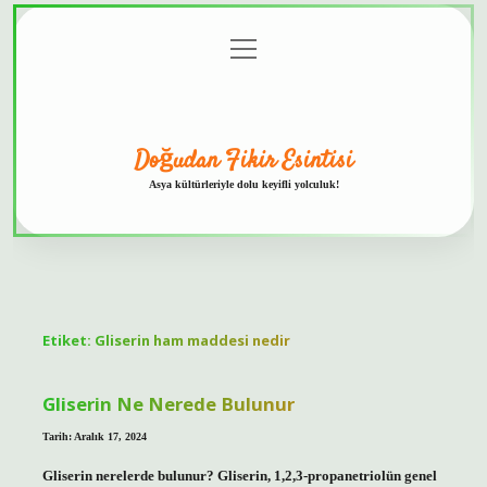
menüyü
Anasayfa
Gizlilik
Yasal
Hakkımızda
aç
Politikası
Uyarı
Doğudan Fikir Esintisi
Asya kültürleriyle dolu keyifli yolculuk!
Etiket:
Gliserin ham maddesi nedir
Gliserin Ne Nerede Bulunur
Tarih: Aralık 17, 2024
Gliserin nerelerde bulunur? Gliserin, 1,2,3-propanetriolün genel