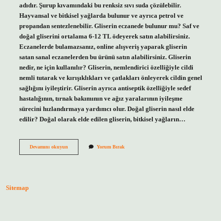
adıdır. Şurup kıvamındaki bu renksiz sıvı suda çözülebilir.
Hayvansal ve bitkisel yağlarda bulunur ve ayrıca petrol ve
propandan sentezlenebilir. Gliserin eczanede bulunur mu? Saf ve
doğal gliserini ortalama 6-12 TL ödeyerek satın alabilirsiniz.
Eczanelerde bulamazsanız, online alışveriş yaparak gliserin
satan sanal eczanelerden bu ürünü satın alabilirsiniz. Gliserin
nedir, ne için kullanılır? Gliserin, nemlendirici özelliğiyle cildi
nemli tutarak ve kırışıklıkları ve çatlakları önleyerek cildin genel
sağlığını iyileştirir. Gliserin ayrıca antiseptik özelliğiyle sedef
hastalığının, tırnak bakımının ve ağız yaralarının iyileşme
sürecini hızlandırmaya yardımcı olur. Doğal gliserin nasıl elde
edilir? Doğal olarak elde edilen gliserin, bitkisel yağların…
Gliserin
Devamını okuyun
Yorum Bırak
Ne
Nerede
Bulunur
Sitemap