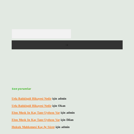
Arama
Son yorumlar
Urfa Balıklıgöl Hikayesi Nedir
için
admin
Urfa Balıklıgöl Hikayesi Nedir
için
Okan
Elon Musk In Kaç Tane Uydusu Var
için
admin
Elon Musk In Kaç Tane Uydusu Var
için
Dilan
Hukuk Mahkemesi Kaç Ay Sürer
için
admin