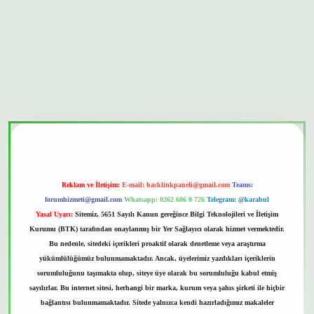
et güvenilir mi
Reklam ve İletişim:
E-mail:
backlinkpaneli@gmail.com
Teams:
forumhizmeti@gmail.com
Whatsapp: 0262 606 0 726
Telegram: @karabul
Yasal Uyarı:
Sitemiz, 5651 Sayılı Kanun gereğince Bilgi Teknolojileri ve İletişim
Kurumu (BTK) tarafından onaylanmış bir Yer Sağlayıcı olarak hizmet vermektedir.
Bu nedenle, sitedeki içerikleri proaktif olarak denetleme veya araştırma
yükümlülüğümüz bulunmamaktadır. Ancak, üyelerimiz yazdıkları içeriklerin
sorumluluğunu taşımakta olup, siteye üye olarak bu sorumluluğu kabul etmiş
sayılırlar. Bu internet sitesi, herhangi bir marka, kurum veya şahıs şirketi ile hiçbir
bağlantısı bulunmamaktadır. Sitede yalnızca kendi hazırladığımız makaleler