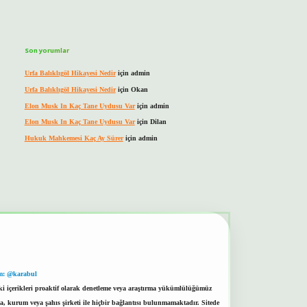
Son yorumlar
Urfa Balıklıgöl Hikayesi Nedir
için
admin
Urfa Balıklıgöl Hikayesi Nedir
için
Okan
Elon Musk In Kaç Tane Uydusu Var
için
admin
Elon Musk In Kaç Tane Uydusu Var
için
Dilan
Hukuk Mahkemesi Kaç Ay Sürer
için
admin
m: @karabul
eki içerikleri proaktif olarak denetleme veya araştırma yükümlülüğümüz
a, kurum veya şahıs şirketi ile hiçbir bağlantısı bulunmamaktadır. Sitede