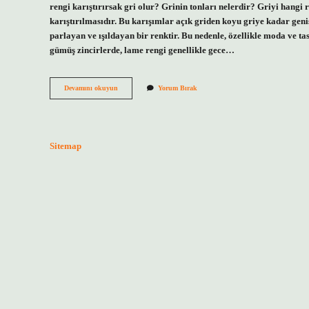
rengi karıştırırsak gri olur? Grinin tonları nelerdir? Griyi hangi
karıştırılmasıdır. Bu karışımlar açık griden koyu griye kadar geni
parlayan ve ışıldayan bir renktir. Bu nedenle, özellikle moda ve ta
gümüş zincirlerde, lame rengi genellikle gece…
Gümüş
Devamını okuyun
Yorum Bırak
Rengi
Nasıl
Olur
Sitemap