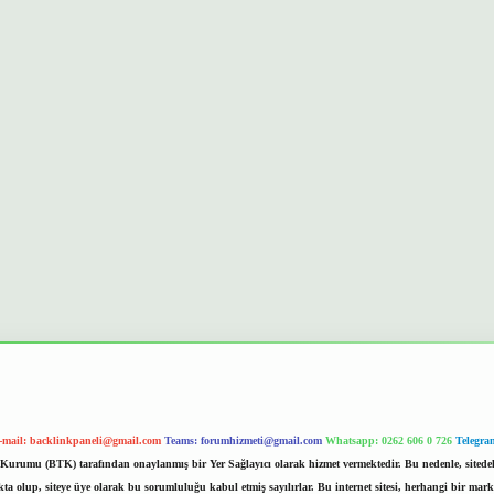
-mail:
backlinkpaneli@gmail.com
Teams:
forumhizmeti@gmail.com
Whatsapp: 0262 606 0 726
Telegra
im Kurumu (BTK) tarafından onaylanmış bir Yer Sağlayıcı olarak hizmet vermektedir. Bu nedenle, sited
 olup, siteye üye olarak bu sorumluluğu kabul etmiş sayılırlar. Bu internet sitesi, herhangi bir mark