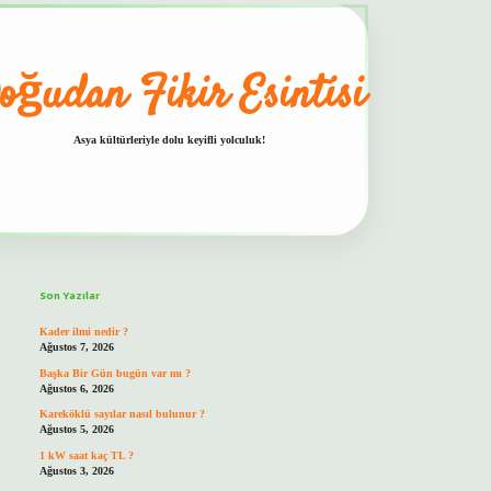
oğudan Fikir Esintisi
Asya kültürleriyle dolu keyifli yolculuk!
Sidebar
hiltonbet güvenilir mi
Son Yazılar
Kader ilmi nedir ?
Ağustos 7, 2026
Başka Bir Gün bugün var mı ?
Ağustos 6, 2026
Kareköklü sayılar nasıl bulunur ?
Ağustos 5, 2026
1 kW saat kaç TL ?
Ağustos 3, 2026