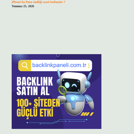
iPhone’da Pano özelliği nasıl kullanılır ?
Temmuz 25, 2026