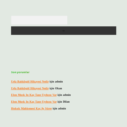
Arama
Son yorumlar
Urfa Balıklıgöl Hikayesi Nedir
için
admin
Urfa Balıklıgöl Hikayesi Nedir
için
Okan
Elon Musk In Kaç Tane Uydusu Var
için
admin
Elon Musk In Kaç Tane Uydusu Var
için
Dilan
Hukuk Mahkemesi Kaç Ay Sürer
için
admin