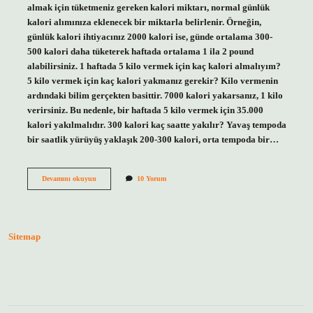
almak için tüketmeniz gereken kalori miktarı, normal günlük
kalori alımınıza eklenecek bir miktarla belirlenir. Örneğin,
günlük kalori ihtiyacınız 2000 kalori ise, günde ortalama 300-
500 kalori daha tüketerek haftada ortalama 1 ila 2 pound
alabilirsiniz. 1 haftada 5 kilo vermek için kaç kalori almalıyım?
5 kilo vermek için kaç kalori yakmanız gerekir? Kilo vermenin
ardındaki bilim gerçekten basittir. 7000 kalori yakarsanız, 1 kilo
verirsiniz. Bu nedenle, bir haftada 5 kilo vermek için 35.000
kalori yakılmalıdır. 300 kalori kaç saatte yakılır? Yavaş tempoda
bir saatlik yürüyüş yaklaşık 200-300 kalori, orta tempoda bir…
Günde
Devamını okuyun
10 Yorum
300
Kalori
Kaç
Kilo
Verdirir
Sitemap