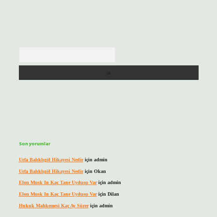
Arama
Son yorumlar
Urfa Balıklıgöl Hikayesi Nedir
için
admin
Urfa Balıklıgöl Hikayesi Nedir
için
Okan
Elon Musk In Kaç Tane Uydusu Var
için
admin
Elon Musk In Kaç Tane Uydusu Var
için
Dilan
Hukuk Mahkemesi Kaç Ay Sürer
için
admin