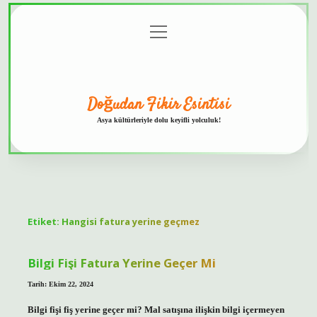
menüyü
Anasayfa
Gizlilik
Yasal
Hakkımızda
aç
Politikası
Uyarı
Doğudan Fikir Esintisi
Asya kültürleriyle dolu keyifli yolculuk!
Etiket:
Hangisi fatura yerine geçmez
Bilgi Fişi Fatura Yerine Geçer Mi
Tarih: Ekim 22, 2024
Bilgi fişi fiş yerine geçer mi? Mal satışına ilişkin bilgi içermeyen