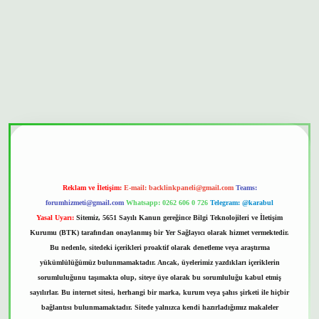
bet güvenilir mi
Reklam ve İletişim:
E-mail:
backlinkpaneli@gmail.com
Teams:
forumhizmeti@gmail.com
Whatsapp: 0262 606 0 726
Telegram: @karabul
Yasal Uyarı:
Sitemiz, 5651 Sayılı Kanun gereğince Bilgi Teknolojileri ve İletişim
Kurumu (BTK) tarafından onaylanmış bir Yer Sağlayıcı olarak hizmet vermektedir.
Bu nedenle, sitedeki içerikleri proaktif olarak denetleme veya araştırma
yükümlülüğümüz bulunmamaktadır. Ancak, üyelerimiz yazdıkları içeriklerin
sorumluluğunu taşımakta olup, siteye üye olarak bu sorumluluğu kabul etmiş
sayılırlar. Bu internet sitesi, herhangi bir marka, kurum veya şahıs şirketi ile hiçbir
bağlantısı bulunmamaktadır. Sitede yalnızca kendi hazırladığımız makaleler