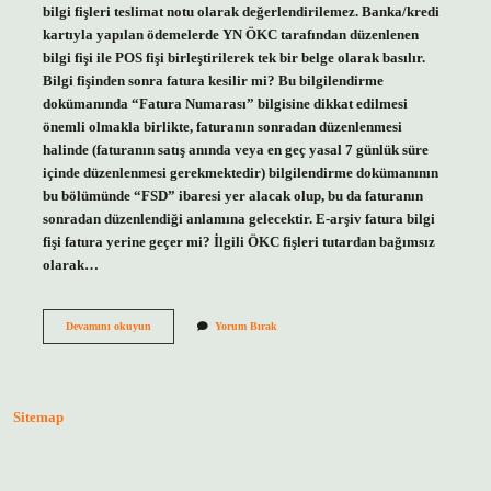
bilgi fişleri teslimat notu olarak değerlendirilemez. Banka/kredi
kartıyla yapılan ödemelerde YN ÖKC tarafından düzenlenen
bilgi fişi ile POS fişi birleştirilerek tek bir belge olarak basılır.
Bilgi fişinden sonra fatura kesilir mi? Bu bilgilendirme
dokümanında “Fatura Numarası” bilgisine dikkat edilmesi
önemli olmakla birlikte, faturanın sonradan düzenlenmesi
halinde (faturanın satış anında veya en geç yasal 7 günlük süre
içinde düzenlenmesi gerekmektedir) bilgilendirme dokümanının
bu bölümünde “FSD” ibaresi yer alacak olup, bu da faturanın
sonradan düzenlendiği anlamına gelecektir. E-arşiv fatura bilgi
fişi fatura yerine geçer mi? İlgili ÖKC fişleri tutardan bağımsız
olarak…
Bilgi
Devamını okuyun
Yorum Bırak
Fişi
Fatura
Yerine
Geçer
Mi
Sitemap