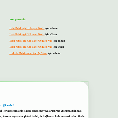
Son yorumlar
Urfa Balıklıgöl Hikayesi Nedir
için
admin
Urfa Balıklıgöl Hikayesi Nedir
için
Okan
Elon Musk In Kaç Tane Uydusu Var
için
admin
Elon Musk In Kaç Tane Uydusu Var
için
Dilan
Hukuk Mahkemesi Kaç Ay Sürer
için
admin
m: @karabul
eki içerikleri proaktif olarak denetleme veya araştırma yükümlülüğümüz
a, kurum veya şahıs şirketi ile hiçbir bağlantısı bulunmamaktadır. Sitede