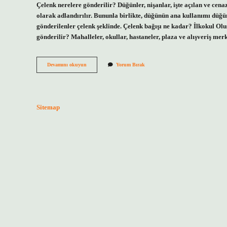
Çelenk nerelere gönderilir? Düğünler, nişanlar, işte açılan ve cenaz
olarak adlandırılır. Bununla birlikte, düğünün ana kullanımı düğün
gönderilenler çelenk şeklinde. Çelenk bağışı ne kadar? İlkokul Ol
gönderilir? Mahalleler, okullar, hastaneler, plaza ve alışveriş me
Sünnete
Devamını okuyun
Yorum Bırak
Çelenk
Gönderilir
Mi
Sitemap