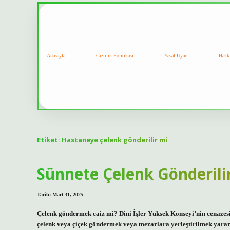
Anasayfa
Gizlilik Politikası
Yasal Uyarı
Hakk
Etiket:
Hastaneye çelenk gönderilir mi
Sünnete Çelenk Gönderili
Tarih: Mart 31, 2025
Çelenk göndermek caiz mi? Dini İşler Yüksek Konseyi’nin cenazes
çelenk veya çiçek göndermek veya mezarlara yerleştirilmek yararlı