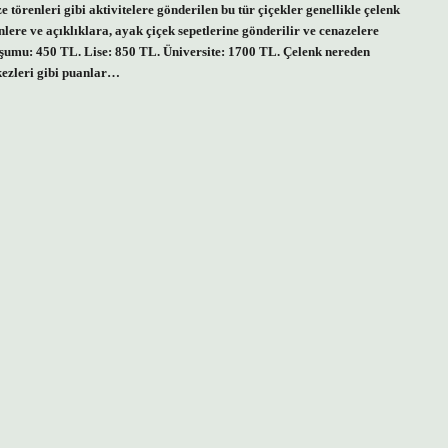
e törenleri gibi aktivitelere gönderilen bu tür çiçekler genellikle çelenk
lere ve açıklıklara, ayak çiçek sepetlerine gönderilir ve cenazelere
uşumu: 450 TL. Lise: 850 TL. Üniversite: 1700 TL. Çelenk nereden
rkezleri gibi puanlar…