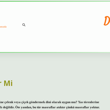
D
ımızda
r Mi
ine çelenk veya çiçek göndermek dini olarak uygun mu? Yas törenlerine
 değildir. Öte yandan, bu tür masraflar atıktır çünkü masraflar yoktur.