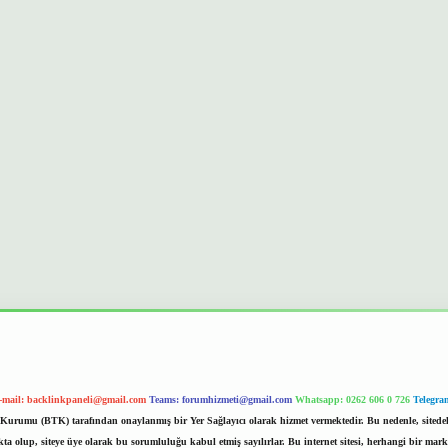
-mail:
backlinkpaneli@gmail.com
Teams:
forumhizmeti@gmail.com
Whatsapp: 0262 606 0 726
Telegra
im Kurumu (BTK) tarafından onaylanmış bir Yer Sağlayıcı olarak hizmet vermektedir. Bu nedenle, sited
 olup, siteye üye olarak bu sorumluluğu kabul etmiş sayılırlar. Bu internet sitesi, herhangi bir mark