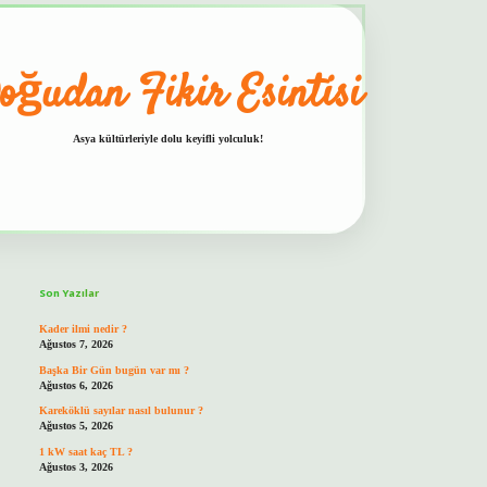
oğudan Fikir Esintisi
Asya kültürleriyle dolu keyifli yolculuk!
Sidebar
hiltonbet güvenilir mi
Son Yazılar
Kader ilmi nedir ?
Ağustos 7, 2026
Başka Bir Gün bugün var mı ?
Ağustos 6, 2026
Kareköklü sayılar nasıl bulunur ?
Ağustos 5, 2026
1 kW saat kaç TL ?
Ağustos 3, 2026