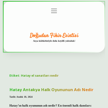
menüyü
Anasayfa
Gizlilik
Yasal
Hakkımızda
aç
Politikası
Uyarı
Doğudan Fikir Esintisi
Asya kültürleriyle dolu keyifli yolculuk!
Etiket:
Hatay el sanatları nedir
Hatay Antakya Halk Oyununun Adı Nedir
Tarih: Aralık 18, 2024
Hatay’ın halk oyununun adı nedir? En önemli halk dansları: