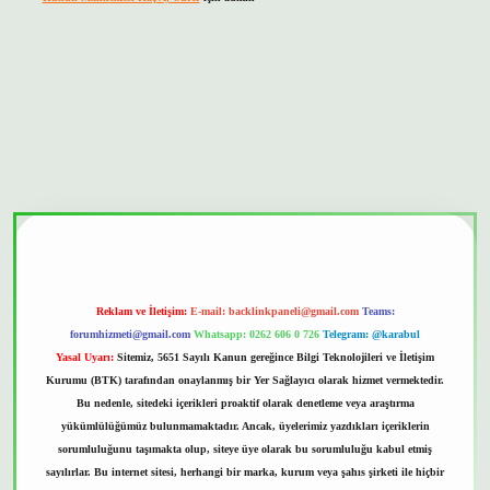
onbet güvenilir mi
Reklam ve İletişim:
E-mail:
backlinkpaneli@gmail.com
Teams:
forumhizmeti@gmail.com
Whatsapp: 0262 606 0 726
Telegram: @karabul
Yasal Uyarı:
Sitemiz, 5651 Sayılı Kanun gereğince Bilgi Teknolojileri ve İletişim
Kurumu (BTK) tarafından onaylanmış bir Yer Sağlayıcı olarak hizmet vermektedir.
Bu nedenle, sitedeki içerikleri proaktif olarak denetleme veya araştırma
yükümlülüğümüz bulunmamaktadır. Ancak, üyelerimiz yazdıkları içeriklerin
sorumluluğunu taşımakta olup, siteye üye olarak bu sorumluluğu kabul etmiş
sayılırlar. Bu internet sitesi, herhangi bir marka, kurum veya şahıs şirketi ile hiçbir