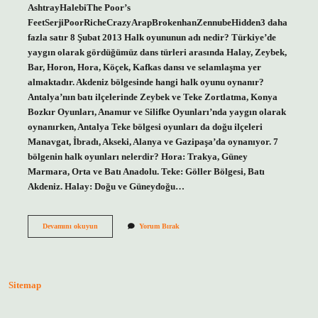
AshtrayHalebiThe Poor’s
FeetSerjiPoorRicheCrazyArapBrokenhanZennubeHidden3 daha
fazla satır 8 Şubat 2013 Halk oyununun adı nedir? Türkiye’de
yaygın olarak gördüğümüz dans türleri arasında Halay, Zeybek,
Bar, Horon, Hora, Köçek, Kafkas dansı ve selamlaşma yer
almaktadır. Akdeniz bölgesinde hangi halk oyunu oynanır?
Antalya’nın batı ilçelerinde Zeybek ve Teke Zortlatma, Konya
Bozkır Oyunları, Anamur ve Silifke Oyunları’nda yaygın olarak
oynanırken, Antalya Teke bölgesi oyunları da doğu ilçeleri
Manavgat, İbradı, Akseki, Alanya ve Gazipaşa’da oynanıyor. 7
bölgenin halk oyunları nelerdir? Hora: Trakya, Güney
Marmara, Orta ve Batı Anadolu. Teke: Göller Bölgesi, Batı
Akdeniz. Halay: Doğu ve Güneydoğu…
Hatay
Devamını okuyun
Yorum Bırak
Antakya
Halk
Oyununun
Adı
Nedir
Sitemap