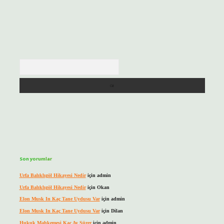
Arama
Son yorumlar
Urfa Balıklıgöl Hikayesi Nedir
için
admin
Urfa Balıklıgöl Hikayesi Nedir
için
Okan
Elon Musk In Kaç Tane Uydusu Var
için
admin
Elon Musk In Kaç Tane Uydusu Var
için
Dilan
Hukuk Mahkemesi Kaç Ay Sürer
için
admin