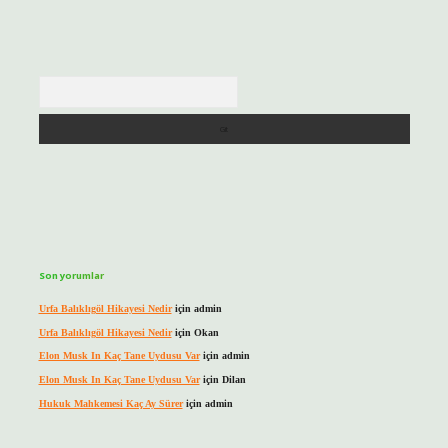
Arama
Son yorumlar
Urfa Balıklıgöl Hikayesi Nedir
için
admin
Urfa Balıklıgöl Hikayesi Nedir
için
Okan
Elon Musk In Kaç Tane Uydusu Var
için
admin
Elon Musk In Kaç Tane Uydusu Var
için
Dilan
Hukuk Mahkemesi Kaç Ay Sürer
için
admin