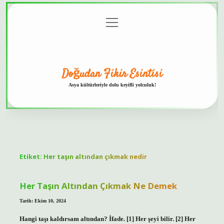
menüyü
Anasayfa
Gizlilik
Yasal
Hakkımızda
aç
Politikası
Uyarı
Doğudan Fikir Esintisi
Asya kültürleriyle dolu keyifli yolculuk!
Etiket:
Her taşın altından çıkmak nedir
Her Taşın Altından Çıkmak Ne Demek
Tarih: Ekim 10, 2024
Hangi taşı kaldırsam altından? İfade. [1] Her şeyi bilir. [2] Her