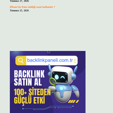
Temmuz 27, 2026
iPhone’da Pano özelliği nasıl kullanılır ?
Temmuz 25, 2026