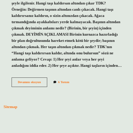
şeyle ilgilenir. Hangi taşı kaldırsan altından çıkar TDK?
Örneğin: Değirmen taşının altından canlı çıkacak. Hangi taşı
kaldırırsanız kaldırın, o sizin altınızdan çıkacak. Ağaca
tırmandığında ayakkabıları yerde kalmayacak. Başının altından
çıkmak deyiminin anlamı nedir? (Birinin, bir şeyin) içinden
çıkmak. DEYİMİN AÇIKLAMASI Birinin kurnazca hazırladığı
bir plan doğrultusunda hareket etmek kötü bir şeydir; başının
altından çıkmak. Her taşın altından çıkmak nedir? TDK’nın
“Hangi taşı kaldırırsan kaldır, altında onu bulursun” sözü ne
anlama geliyor? Cevap: 1) Her şeyi anlar veya her şeyi
anladığını iddia eder. 2) Her şeye açıktır. Hangi taşların içinden…
Her
Devamını okuyun
6 Yorum
Taşın
Altından
Çıkmak
Ne
Demek
Sitemap