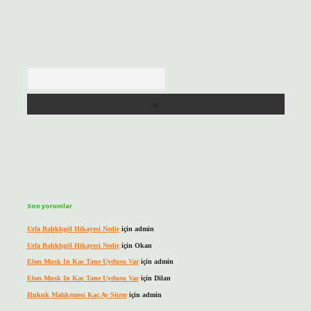
Arama
Son yorumlar
Urfa Balıklıgöl Hikayesi Nedir
için
admin
Urfa Balıklıgöl Hikayesi Nedir
için
Okan
Elon Musk In Kaç Tane Uydusu Var
için
admin
Elon Musk In Kaç Tane Uydusu Var
için
Dilan
Hukuk Mahkemesi Kaç Ay Sürer
için
admin