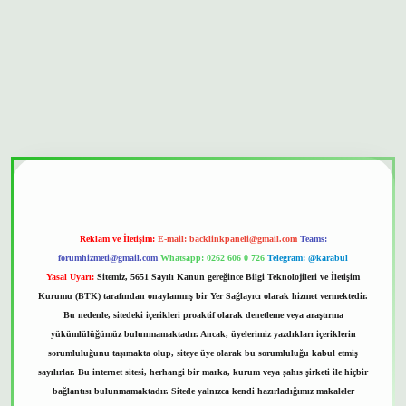
bet güvenilir mi
Reklam ve İletişim:
E-mail:
backlinkpaneli@gmail.com
Teams:
forumhizmeti@gmail.com
Whatsapp: 0262 606 0 726
Telegram: @karabul
Yasal Uyarı:
Sitemiz, 5651 Sayılı Kanun gereğince Bilgi Teknolojileri ve İletişim
Kurumu (BTK) tarafından onaylanmış bir Yer Sağlayıcı olarak hizmet vermektedir.
Bu nedenle, sitedeki içerikleri proaktif olarak denetleme veya araştırma
yükümlülüğümüz bulunmamaktadır. Ancak, üyelerimiz yazdıkları içeriklerin
sorumluluğunu taşımakta olup, siteye üye olarak bu sorumluluğu kabul etmiş
sayılırlar. Bu internet sitesi, herhangi bir marka, kurum veya şahıs şirketi ile hiçbir
bağlantısı bulunmamaktadır. Sitede yalnızca kendi hazırladığımız makaleler