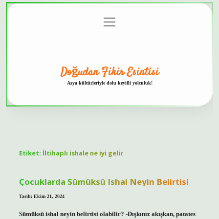
menüyü
Anasayfa
Gizlilik
Yasal
Hakkımızda
aç
Politikası
Uyarı
Doğudan Fikir Esintisi
Asya kültürleriyle dolu keyifli yolculuk!
Etiket:
İltihaplı ishale ne iyi gelir
Çocuklarda Sümüksü Ishal Neyin Belirtisi
Tarih: Ekim 21, 2024
Sümüksü ishal neyin belirtisi olabilir? -Dışkınız akışkan, patates