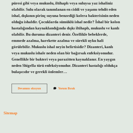
püresi gibi veya mukuslu, iltihaplı veya suluysa yaz ishaliniz
olabilir. Sulu olarak tanımlanan en ciddi ve yaşamı tehdit eden
ishal, dışkının pirinç suyuna benzediği kolera bakterisinin neden
olduğu ishaldir. Çocuklarda sümüklü ishal nedir? İshal bir kolon
hastalığından kaynaklandığında dışkı iltihaplı, mukuslu ve kanlı
olabilir. Bu duruma dizanteri denir. Özellikle bebeklerde,
emmede azalma, harekette azalma ve sürekli uyku hali
görülebilir. Mukuslu ishal neyin belirtisidir? Dizanteri, kanlı
veya mukuslu ishale neden olan bir bağırsak enfeksiyonudur.
Genellikle bir bakteri veya parazitten kaynaklanır. En yaygın
neden Shigella türü enfeksiyonudur. Dizanteri hastalığı oldukça
bulaşıcıdır ve gerekli önlemler…
Çocuklarda
Devamını okuyun
Yorum Bırak
Sümüksü
Ishal
Neyin
Belirtisi
Sitemap