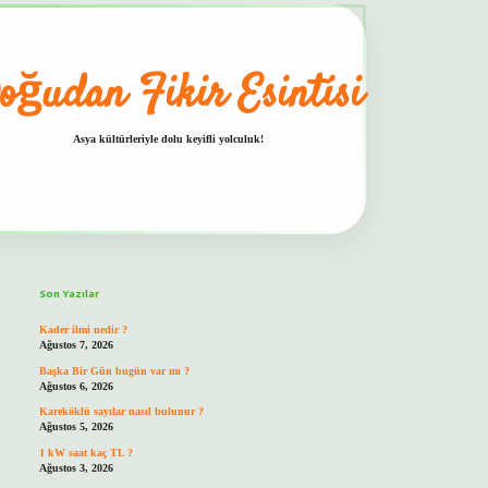
oğudan Fikir Esintisi
Asya kültürleriyle dolu keyifli yolculuk!
Sidebar
hiltonbet güvenilir mi
Son Yazılar
Kader ilmi nedir ?
Ağustos 7, 2026
Başka Bir Gün bugün var mı ?
Ağustos 6, 2026
Kareköklü sayılar nasıl bulunur ?
Ağustos 5, 2026
1 kW saat kaç TL ?
Ağustos 3, 2026