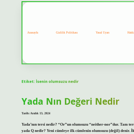
Anasayfa
Gizlilik Politikası
Yasal Uyarı
Hakk
Etiket:
İsenin olumsuzu nedir
Yada Nın Değeri Nedir
Tarih: Aralık 13, 2024
Yada’nın tersi nedir? “Or”un olumsuzu “neither-nor”dur. Tam ters
yada Q nedir? Yeni cümleye ilk cümlenin olumsuzu (değil) denir. İk