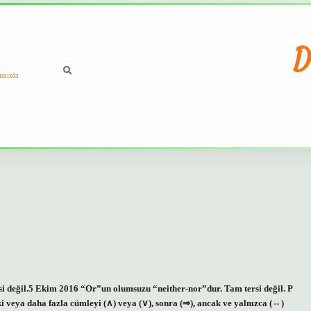
D
ımızda
i değil.5 Ekim 2016 “Or”un olumsuzu “neither-nor”dur. Tam tersi değil. P
i veya daha fazla cümleyi (∧) veya (∨), sonra (⇒), ancak ve yalnızca (⇔)