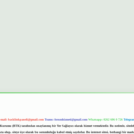
-mail:
backlinkpaneli@gmail.com
Teams:
forumhizmeti@gmail.com
Whatsapp: 0262 606 0 726
Telegra
im Kurumu (BTK) tarafından onaylanmış bir Yer Sağlayıcı olarak hizmet vermektedir. Bu nedenle, sited
 olup, siteye üye olarak bu sorumluluğu kabul etmiş sayılırlar. Bu internet sitesi, herhangi bir mark