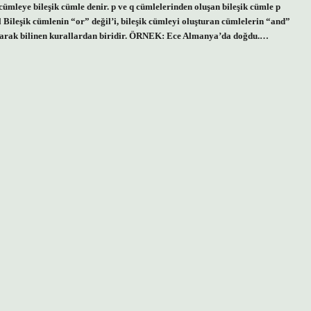
 cümleye bileşik cümle denir. p ve q cümlelerinden oluşan bileşik cümle p
l Bileşik cümlenin “or” değil’i, bileşik cümleyi oluşturan cümlelerin “and”
olarak bilinen kurallardan biridir. ÖRNEK: Ece Almanya’da doğdu.…