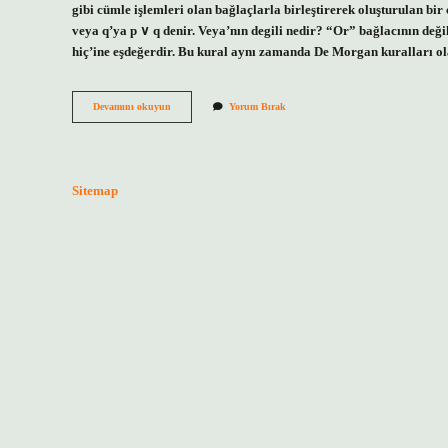
gibi cümle işlemleri olan bağlaçlarla birleştirerek oluşturulan bir
veya q’ya p ∨ q denir. Veya’nın degili nedir? “Or” bağlacının deği
hiç’ine eşdeğerdir. Bu kural aynı zamanda De Morgan kuralları 
Yada
Devamını okuyun
Yorum Bırak
Nın
Değeri
Nedir
Sitemap