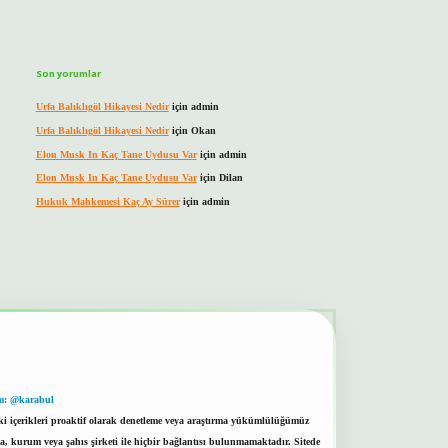
Son yorumlar
Urfa Balıklıgöl Hikayesi Nedir
için
admin
Urfa Balıklıgöl Hikayesi Nedir
için
Okan
Elon Musk In Kaç Tane Uydusu Var
için
admin
Elon Musk In Kaç Tane Uydusu Var
için
Dilan
Hukuk Mahkemesi Kaç Ay Sürer
için
admin
m: @karabul
eki içerikleri proaktif olarak denetleme veya araştırma yükümlülüğümüz
a, kurum veya şahıs şirketi ile hiçbir bağlantısı bulunmamaktadır. Sitede