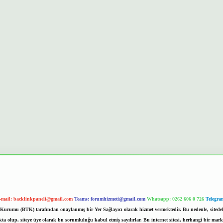
-mail:
backlinkpaneli@gmail.com
Teams:
forumhizmeti@gmail.com
Whatsapp: 0262 606 0 726
Telegra
im Kurumu (BTK) tarafından onaylanmış bir Yer Sağlayıcı olarak hizmet vermektedir. Bu nedenle, sited
 olup, siteye üye olarak bu sorumluluğu kabul etmiş sayılırlar. Bu internet sitesi, herhangi bir mark