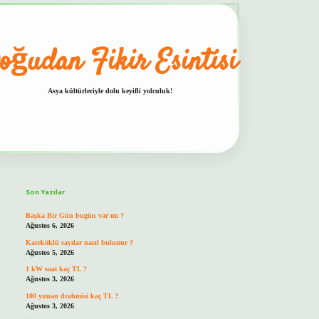
oğudan Fikir Esintisi
Asya kültürleriyle dolu keyifli yolculuk!
Sidebar
hiltonbet güvenilir mi
Son Yazılar
Başka Bir Gün bugün var mı ?
Ağustos 6, 2026
Kareköklü sayılar nasıl bulunur ?
Ağustos 5, 2026
1 kW saat kaç TL ?
Ağustos 3, 2026
100 yunan drahmisi kaç TL ?
Ağustos 3, 2026