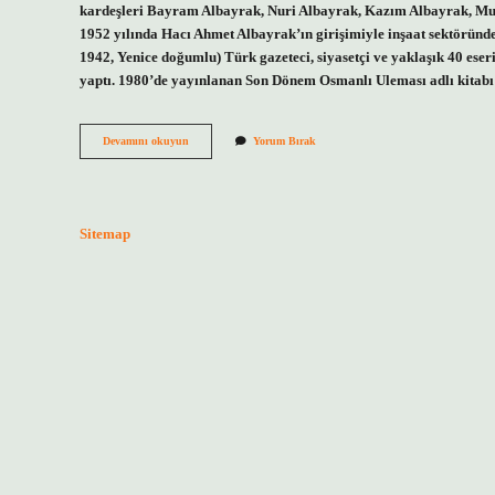
kardeşleri Bayram Albayrak, Nuri Albayrak, Kazım Albayrak, Must
1952 yılında Hacı Ahmet Albayrak’ın girişimiyle inşaat sektöründ
1942, Yenice doğumlu) Türk gazeteci, siyasetçi ve yaklaşık 40 eser
yaptı. 1980’de yayınlanan Son Dönem Osmanlı Uleması adlı kitabı
Berat
Devamını okuyun
Yorum Bırak
Albayrak
In
Kardeşleri
Kimdir
Sitemap