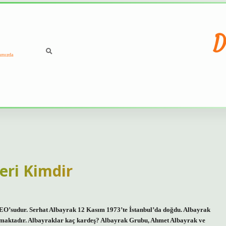
D
ımızda
eri Kimdir
O’sudur. Serhat Albayrak 12 Kasım 1973’te İstanbul’da doğdu. Albayrak
lışmaktadır. Albayraklar kaç kardeş? Albayrak Grubu, Ahmet Albayrak ve