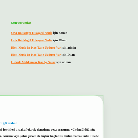
Son yorumlar
Urfa Balıklıgöl Hikayesi Nedir
için
admin
Urfa Balıklıgöl Hikayesi Nedir
için
Okan
Elon Musk In Kaç Tane Uydusu Var
için
admin
Elon Musk In Kaç Tane Uydusu Var
için
Dilan
Hukuk Mahkemesi Kaç Ay Sürer
için
admin
m: @karabul
eki içerikleri proaktif olarak denetleme veya araştırma yükümlülüğümüz
a, kurum veya şahıs şirketi ile hiçbir bağlantısı bulunmamaktadır. Sitede