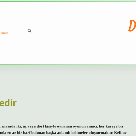
D
ımızda
edir
r masada iki, üç veya dört kişiyle oynanan oyunun amacı, her kareye bir
nda en az bir harf bulunan başka anlamlı kelimeler oluşturmaktır. Kelime