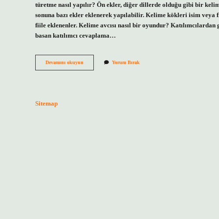
türetme nasıl yapılır? Ön ekler, diğer dillerde olduğu gibi bir ke
sonuna bazı ekler eklenerek yapılabilir. Kelime kökleri isim veya f
fiile eklenenler. Kelime avcısı nasıl bir oyundur? Katılımcılardan g
basan katılımcı cevaplama…
Kelime
Devamını okuyun
Yorum Bırak
Türetme
Oyunu
Nedir
Sitemap