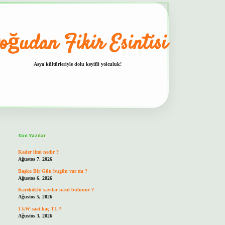
oğudan Fikir Esintisi
Asya kültürleriyle dolu keyifli yolculuk!
Sidebar
hiltonbet güvenilir mi
Son Yazılar
Kader ilmi nedir ?
Ağustos 7, 2026
Başka Bir Gün bugün var mı ?
Ağustos 6, 2026
Kareköklü sayılar nasıl bulunur ?
Ağustos 5, 2026
1 kW saat kaç TL ?
Ağustos 3, 2026