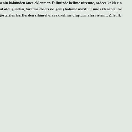
limenin kökünden önce eklenmez. Dilimizde kelime türetme, sadece köklerin
iil olduğundan, türetme ekleri iki geniş bölüme ayrılır: isme eklenenler ve
österilen harflerden zihinsel olarak kelime oluşturmaları istenir. Zile ilk