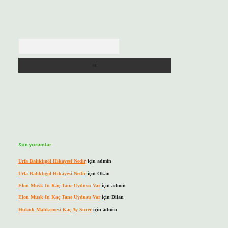
Arama
Son yorumlar
Urfa Balıklıgöl Hikayesi Nedir
için
admin
Urfa Balıklıgöl Hikayesi Nedir
için
Okan
Elon Musk In Kaç Tane Uydusu Var
için
admin
Elon Musk In Kaç Tane Uydusu Var
için
Dilan
Hukuk Mahkemesi Kaç Ay Sürer
için
admin