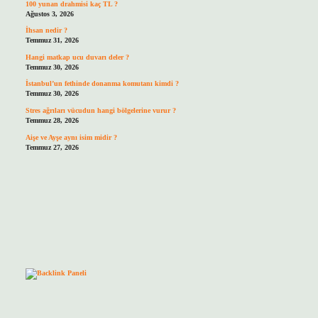
100 yunan drahmisi kaç TL ?
Ağustos 3, 2026
İhsan nedir ?
Temmuz 31, 2026
Hangi matkap ucu duvarı deler ?
Temmuz 30, 2026
İstanbul’un fethinde donanma komutanı kimdi ?
Temmuz 30, 2026
Stres ağrıları vücudun hangi bölgelerine vurur ?
Temmuz 28, 2026
Aişe ve Ayşe aynı isim midir ?
Temmuz 27, 2026