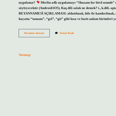
uygulama?
Merlin adlı uygulamayı “Shazam for bird sounds” ola
söyleyecektir (Android/iOS). Kuş dili salak ne demek? i., k.dili. ap
BEYANNAMESİ AÇIKLAMASI: aldatılmak, hile ile kandırılmak, alda
hayatta “tamam”, “gel”, “git” gibi kısa ve basit anlam birimleri y
Kuş
Devamını okuyun
Yorum Bırak
Dilinde
Gel
Ne
Demek
Sitemap