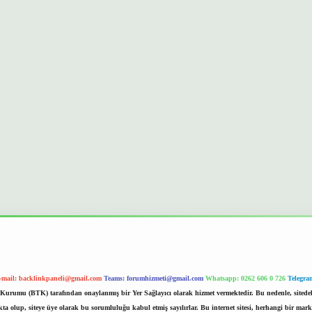
-mail:
backlinkpaneli@gmail.com
Teams:
forumhizmeti@gmail.com
Whatsapp: 0262 606 0 726
Telegra
im Kurumu (BTK) tarafından onaylanmış bir Yer Sağlayıcı olarak hizmet vermektedir. Bu nedenle, sited
 olup, siteye üye olarak bu sorumluluğu kabul etmiş sayılırlar. Bu internet sitesi, herhangi bir mark