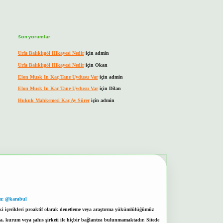
Son yorumlar
Urfa Balıklıgöl Hikayesi Nedir
için
admin
Urfa Balıklıgöl Hikayesi Nedir
için
Okan
Elon Musk In Kaç Tane Uydusu Var
için
admin
Elon Musk In Kaç Tane Uydusu Var
için
Dilan
Hukuk Mahkemesi Kaç Ay Sürer
için
admin
m: @karabul
eki içerikleri proaktif olarak denetleme veya araştırma yükümlülüğümüz
a, kurum veya şahıs şirketi ile hiçbir bağlantısı bulunmamaktadır. Sitede