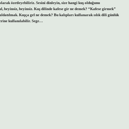
rak özetleyebiliriz. Sesini dinleyin, size hangi kuş olduğunu
tal, beyinsiz, beyinsiz. Kuş dilinde kafese gir ne demek? “Kafese girmek”
tılmak. Kuşça gel ne demek? Bu kalıpları kullanarak ıslık dili günlük
erine kullanılabilir. Sege…