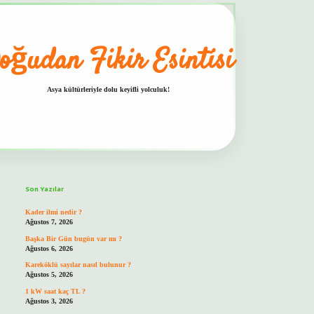
oğudan Fikir Esintisi
Asya kültürleriyle dolu keyifli yolculuk!
Sidebar
hiltonbet güvenilir mi
Son Yazılar
Kader ilmi nedir ?
Ağustos 7, 2026
Başka Bir Gün bugün var mı ?
Ağustos 6, 2026
Kareköklü sayılar nasıl bulunur ?
Ağustos 5, 2026
1 kW saat kaç TL ?
Ağustos 3, 2026