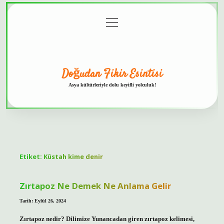
menüyü
Anasayfa
Gizlilik
Yasal
Hakkımızda
aç
Politikası
Uyarı
Doğudan Fikir Esintisi
Asya kültürleriyle dolu keyifli yolculuk!
Etiket:
Küstah kime denir
Zırtapoz Ne Demek Ne Anlama Gelir
Tarih: Eylül 26, 2024
Zırtapoz nedir? Dilimize Yunancadan giren zırtapoz kelimesi,