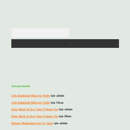
Arama
Son yorumlar
Urfa Balıklıgöl Hikayesi Nedir
için
admin
Urfa Balıklıgöl Hikayesi Nedir
için
Okan
Elon Musk In Kaç Tane Uydusu Var
için
admin
Elon Musk In Kaç Tane Uydusu Var
için
Dilan
Hukuk Mahkemesi Kaç Ay Sürer
için
admin