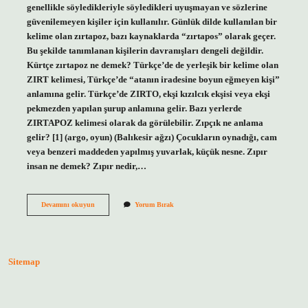
genellikle söyledikleriyle söyledikleri uyuşmayan ve sözlerine
güvenilemeyen kişiler için kullanılır. Günlük dilde kullanılan bir
kelime olan zırtapoz, bazı kaynaklarda “zırtapos” olarak geçer.
Bu şekilde tanımlanan kişilerin davranışları dengeli değildir.
Kürtçe zırtapoz ne demek? Türkçe’de de yerleşik bir kelime olan
ZIRT kelimesi, Türkçe’de “atanın iradesine boyun eğmeyen kişi”
anlamına gelir. Türkçe’de ZIRTO, ekşi kızılcık ekşisi veya ekşi
pekmezden yapılan şurup anlamına gelir. Bazı yerlerde
ZIRTAPOZ kelimesi olarak da görülebilir. Zıpçık ne anlama
gelir? [1] (argo, oyun) (Balıkesir ağzı) Çocukların oynadığı, cam
veya benzeri maddeden yapılmış yuvarlak, küçük nesne. Zıpır
insan ne demek? Zıpır nedir,…
Zırtapoz
Devamını okuyun
Yorum Bırak
Ne
Demek
Ne
Anlama
Gelir
Sitemap