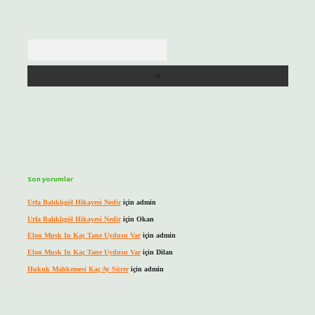
Arama
Son yorumlar
Urfa Balıklıgöl Hikayesi Nedir
için
admin
Urfa Balıklıgöl Hikayesi Nedir
için
Okan
Elon Musk In Kaç Tane Uydusu Var
için
admin
Elon Musk In Kaç Tane Uydusu Var
için
Dilan
Hukuk Mahkemesi Kaç Ay Sürer
için
admin