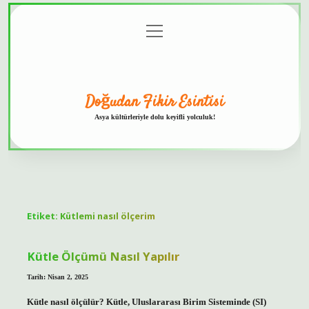
menüyü
Anasayfa
Gizlilik
Yasal
Hakkımızda
aç
Politikası
Uyarı
Doğudan Fikir Esintisi
Asya kültürleriyle dolu keyifli yolculuk!
Etiket:
Kütlemi nasıl ölçerim
Kütle Ölçümü Nasıl Yapılır
Tarih: Nisan 2, 2025
Kütle nasıl ölçülür? Kütle, Uluslararası Birim Sisteminde (SI)