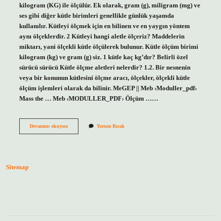
kilogram (KG) ile ölçülür. Ek olarak, gram (g), miligram (mg) ve
ses gibi diğer kütle birimleri genellikle günlük yaşamda
kullanılır. Kütleyi ölçmek için en bilinen ve en yaygın yöntem
aynı ölçeklerdir. 2 Kütleyi hangi aletle ölçeriz? Maddelerin
miktarı, yani ölçekli kütle ölçülerek bulunur. Kütle ölçüm birimi
kilogram (kg) ve gram (g) siz. 1 kütle kaç kg’dır? Belirli özel
sürücü sürücü Kütle ölçme aletleri nelerdir? 1.2. Bir nesnenin
veya bir konunun kütlesini ölçme aracı, ölçekler, ölçekli kütle
ölçüm işlemleri olarak da bilinir. MeGEP || Meb ›Moduller_pdf›
Mass the … Meb ›MODULLER_PDF› Ölçüm ……
Kütle
Devamını okuyun
Yorum Bırak
Ölçümü
Nasıl
Yapılır
Sitemap