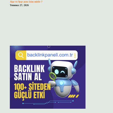
Aişe ve Ayşe aynı isim midir ?
Temmuz 27, 2026