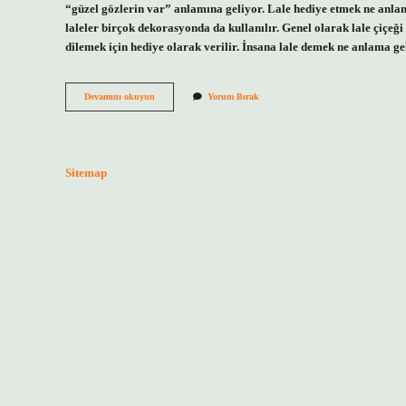
“güzel gözlerin var” anlamına geliyor. Lale hediye etmek ne anlam
laleler birçok dekorasyonda da kullanılır. Genel olarak lale çiçeği 
dilemek için hediye olarak verilir. İnsana lale demek ne anlama 
Lale
Devamını okuyun
Yorum Bırak
Çiçeğinin
Hikayesi
Nedir
Sitemap