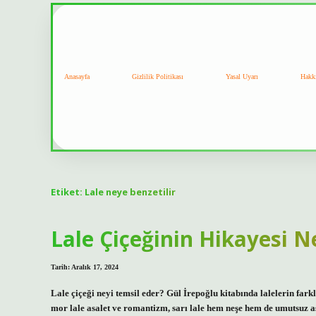
Anasayfa
Gizlilik Politikası
Yasal Uyarı
Hakk
Etiket:
Lale neye benzetilir
Lale Çiçeğinin Hikayesi N
Tarih: Aralık 17, 2024
Lale çiçeği neyi temsil eder? Gül İrepoğlu kitabında lalelerin fark
mor lale asalet ve romantizm, sarı lale hem neşe hem de umutsuz aşk