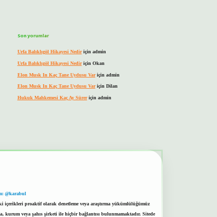
Son yorumlar
Urfa Balıklıgöl Hikayesi Nedir
için
admin
Urfa Balıklıgöl Hikayesi Nedir
için
Okan
Elon Musk In Kaç Tane Uydusu Var
için
admin
Elon Musk In Kaç Tane Uydusu Var
için
Dilan
Hukuk Mahkemesi Kaç Ay Sürer
için
admin
m: @karabul
eki içerikleri proaktif olarak denetleme veya araştırma yükümlülüğümüz
a, kurum veya şahıs şirketi ile hiçbir bağlantısı bulunmamaktadır. Sitede