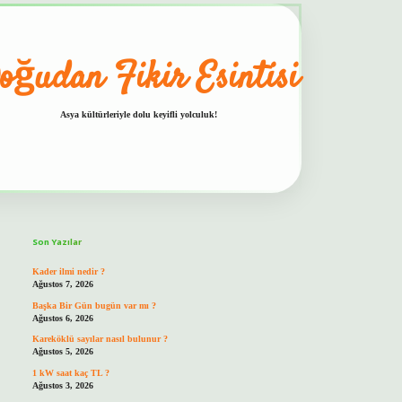
oğudan Fikir Esintisi
Asya kültürleriyle dolu keyifli yolculuk!
Sidebar
hiltonbet güvenilir mi
Son Yazılar
Kader ilmi nedir ?
Ağustos 7, 2026
Başka Bir Gün bugün var mı ?
Ağustos 6, 2026
Kareköklü sayılar nasıl bulunur ?
Ağustos 5, 2026
1 kW saat kaç TL ?
Ağustos 3, 2026