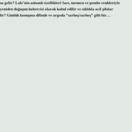
a gelir? Lale’nin anlamlı özellikleri Sarı, turuncu ve pembe renkleriyle
yeniden doğuşun habercisi olarak kabul edilir ve sıklıkla acil şifalar
gelir? Günlük konuşma dilinde ve argoda “sarhoş/sarhoş” gibi bir…