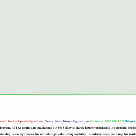
-mail:
backlinkpaneli@gmail.com
Teams:
forumhizmeti@gmail.com
Whatsapp: 0262 606 0 726
Telegra
im Kurumu (BTK) tarafından onaylanmış bir Yer Sağlayıcı olarak hizmet vermektedir. Bu nedenle, sited
 olup, siteye üye olarak bu sorumluluğu kabul etmiş sayılırlar. Bu internet sitesi, herhangi bir mark