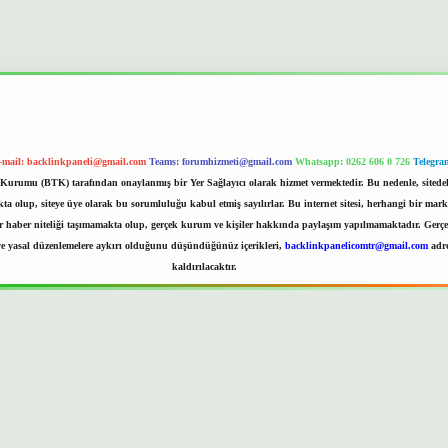
-mail:
backlinkpaneli@gmail.com
Teams:
forumhizmeti@gmail.com
Whatsapp: 0262 606 0 726
Telegra
im Kurumu (BTK) tarafından onaylanmış bir Yer Sağlayıcı olarak hizmet vermektedir. Bu nedenle, sited
 olup, siteye üye olarak bu sorumluluğu kabul etmiş sayılırlar. Bu internet sitesi, herhangi bir mark
er haber niteliği taşımamakta olup, gerçek kurum ve kişiler hakkında paylaşım yapılmamaktadır. Gerçek 
e yasal düzenlemelere aykırı olduğunu düşündüğünüz içerikleri,
backlinkpanelicomtr@gmail.com
adre
kaldırılacaktır.