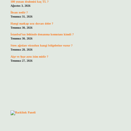
100 yunan drahmisi kaç TL ?
Ağustos 3, 2026
İhsan nedir ?
Temmuz 31, 2026
Hangi matkap ucu duvarı deler ?
Temmuz 30, 2026
İstanbul’un fethinde donanma komutanı kimdi ?
Temmuz 30, 2026
Stres ağrıları vücudun hangi bölgelerine vurur ?
Temmuz 28, 2026
Aişe ve Ayşe aynı isim midir ?
Temmuz 27, 2026