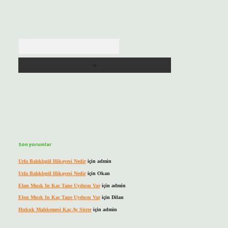
Arama
Son yorumlar
Urfa Balıklıgöl Hikayesi Nedir
için
admin
Urfa Balıklıgöl Hikayesi Nedir
için
Okan
Elon Musk In Kaç Tane Uydusu Var
için
admin
Elon Musk In Kaç Tane Uydusu Var
için
Dilan
Hukuk Mahkemesi Kaç Ay Sürer
için
admin