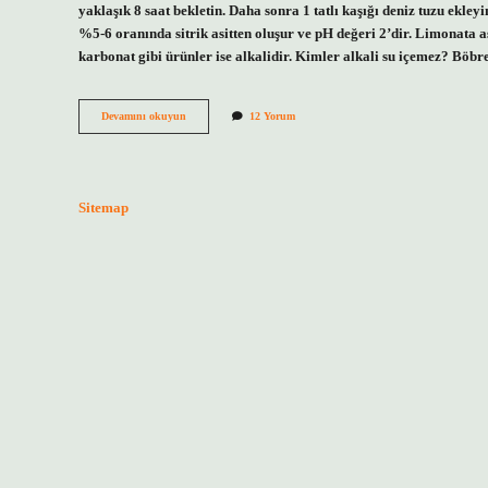
yaklaşık 8 saat bekletin. Daha sonra 1 tatlı kaşığı deniz tuzu ekl
%5-6 oranında sitrik asitten oluşur ve pH değeri 2’dir. Limonata a
karbonat gibi ürünler ise alkalidir. Kimler alkali su içemez? Böbre
Limonlu
Devamını okuyun
12 Yorum
Su
Bazik
Mi
Sitemap