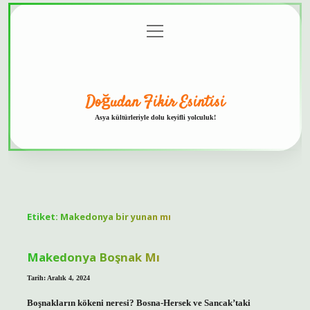
menüyü
Anasayfa
Gizlilik
Yasal
Hakkımızda
aç
Politikası
Uyarı
Doğudan Fikir Esintisi
Asya kültürleriyle dolu keyifli yolculuk!
Etiket:
Makedonya bir yunan mı
Makedonya Boşnak Mı
Tarih: Aralık 4, 2024
Boşnakların kökeni neresi? Bosna-Hersek ve Sancak’taki