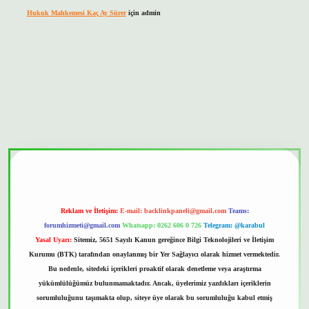
Hukuk Mahkemesi Kaç Ay Sürer
için
admin
bet güvenilir mi
Reklam ve İletişim:
E-mail:
backlinkpaneli@gmail.com
Teams:
forumhizmeti@gmail.com
Whatsapp: 0262 606 0 726
Telegram: @karabul
Yasal Uyarı:
Sitemiz, 5651 Sayılı Kanun gereğince Bilgi Teknolojileri ve İletişim
Kurumu (BTK) tarafından onaylanmış bir Yer Sağlayıcı olarak hizmet vermektedir.
Bu nedenle, sitedeki içerikleri proaktif olarak denetleme veya araştırma
yükümlülüğümüz bulunmamaktadır. Ancak, üyelerimiz yazdıkları içeriklerin
sorumluluğunu taşımakta olup, siteye üye olarak bu sorumluluğu kabul etmiş