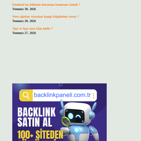
İstanbul’un fethinde donanma komutanı kimdi ?
Temmuz 30, 2026
Stres ağrıları vücudun hangi bölgelerine vurur ?
Temmuz 28, 2026
Aişe ve Ayşe aynı isim midir ?
Temmuz 27, 2026