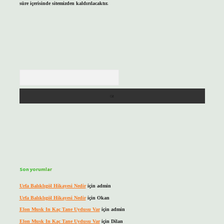
süre içerisinde sitemizden kaldırılacaktır.
Arama
Son yorumlar
Urfa Balıklıgöl Hikayesi Nedir
için
admin
Urfa Balıklıgöl Hikayesi Nedir
için
Okan
Elon Musk In Kaç Tane Uydusu Var
için
admin
Elon Musk In Kaç Tane Uydusu Var
için
Dilan