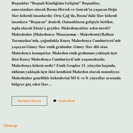
Boşnaklar “Boşnak Kimliğinin Gelişimi” Boşnaklar,
anavatanları olarak Bosna-Hersek ve Sancak’ta yaşayan Doğu
Slav kökenli insanlardır. Orta Çağ’da, Bosna’daki Slav kökenli
insanlara “Boşnyan” denirdi. Osmanlıların gelişiyle birlikte,
toplu olarak İslam’a geçtiler. Makedonyalılar aslen nereli?
Makedonlar (Makedonca: Македонци – Makedontsi) Balkan
Yarımadası’nda, çoğunlukla Kuzey Makedonya Cumhuriyeti’nde
yaşayan Güney Slav etnik grubudur. Güney Slav dili olan
Makedonca konuşurlar. Makedon etnik grubunun yaklaşık üçte
ikisi Kuzey Makedonya Cumhuriyeti’nde yaşamaktadır.
Makedonya kökeni nedir? Etnik Gruplar 21. yüzyılın başında,
nüfusun yaklaşık üçte ikisi kendisini Makedon olarak tanımlıyor.
Makedonlar genellikle kökenlerini MS 6. ve 8. yüzyıllar arasında
bölgeye göç eden Slav…
Makedonya
Devamını okuyun
Yorum Bırak
Boşnak
Mı
Sitemap