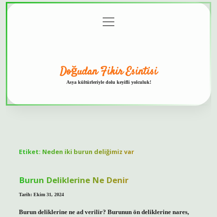
menüyü
Anasayfa
Gizlilik
Yasal
Hakkımızda
aç
Politikası
Uyarı
Doğudan Fikir Esintisi
Asya kültürleriyle dolu keyifli yolculuk!
Etiket:
Neden iki burun deliğimiz var
Burun Deliklerine Ne Denir
Tarih: Ekim 31, 2024
Burun deliklerine ne ad verilir? Burunun ön deliklerine nares,