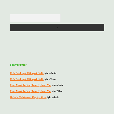
Arama
Son yorumlar
Urfa Balıklıgöl Hikayesi Nedir
için
admin
Urfa Balıklıgöl Hikayesi Nedir
için
Okan
Elon Musk In Kaç Tane Uydusu Var
için
admin
Elon Musk In Kaç Tane Uydusu Var
için
Dilan
Hukuk Mahkemesi Kaç Ay Sürer
için
admin