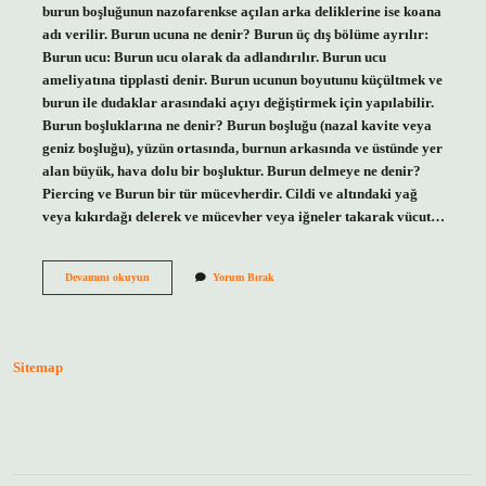
burun boşluğunun nazofarenkse açılan arka deliklerine ise koana
adı verilir. Burun ucuna ne denir? Burun üç dış bölüme ayrılır:
Burun ucu: Burun ucu olarak da adlandırılır. Burun ucu
ameliyatına tipplasti denir. Burun ucunun boyutunu küçültmek ve
burun ile dudaklar arasındaki açıyı değiştirmek için yapılabilir.
Burun boşluklarına ne denir? Burun boşluğu (nazal kavite veya
geniz boşluğu), yüzün ortasında, burnun arkasında ve üstünde yer
alan büyük, hava dolu bir boşluktur. Burun delmeye ne denir?
Piercing ve Burun bir tür mücevherdir. Cildi ve altındaki yağ
veya kıkırdağı delerek ve mücevher veya iğneler takarak vücut…
Burun
Devamını okuyun
Yorum Bırak
Deliklerine
Ne
Denir
Sitemap