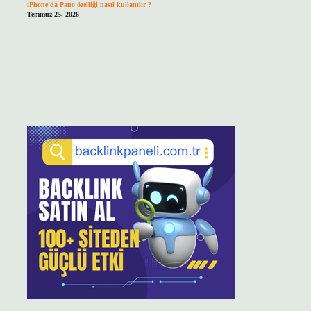
iPhone’da Pano özelliği nasıl kullanılır ?
Temmuz 25, 2026