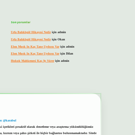
Son yorumlar
Urfa Balıklıgöl Hikayesi Nedir
için
admin
Urfa Balıklıgöl Hikayesi Nedir
için
Okan
Elon Musk In Kaç Tane Uydusu Var
için
admin
Elon Musk In Kaç Tane Uydusu Var
için
Dilan
Hukuk Mahkemesi Kaç Ay Sürer
için
admin
m: @karabul
eki içerikleri proaktif olarak denetleme veya araştırma yükümlülüğümüz
a, kurum veya şahıs şirketi ile hiçbir bağlantısı bulunmamaktadır. Sitede