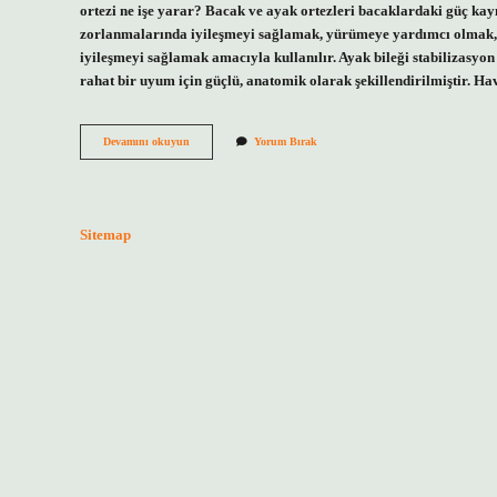
ortezi ne işe yarar? Bacak ve ayak ortezleri bacaklardaki güç kay
zorlanmalarında iyileşmeyi sağlamak, yürümeye yardımcı olmak, 
iyileşmeyi sağlamak amacıyla kullanılır. Ayak bileği stabilizasyon 
rahat bir uyum için güçlü, anatomik olarak şekillendirilmiştir. 
Ayak
Devamını okuyun
Yorum Bırak
Bileği
Ortezi
Ne
Işe
Yarar
Sitemap