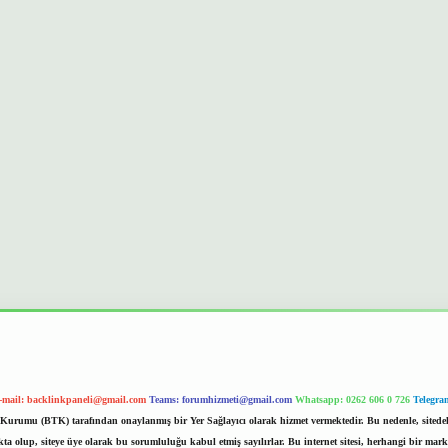
-mail:
backlinkpaneli@gmail.com
Teams:
forumhizmeti@gmail.com
Whatsapp: 0262 606 0 726
Telegra
im Kurumu (BTK) tarafından onaylanmış bir Yer Sağlayıcı olarak hizmet vermektedir. Bu nedenle, sited
 olup, siteye üye olarak bu sorumluluğu kabul etmiş sayılırlar. Bu internet sitesi, herhangi bir mark