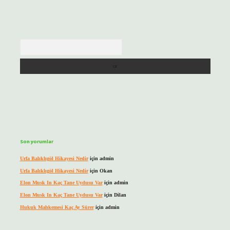
Arama
Son yorumlar
Urfa Balıklıgöl Hikayesi Nedir
için
admin
Urfa Balıklıgöl Hikayesi Nedir
için
Okan
Elon Musk In Kaç Tane Uydusu Var
için
admin
Elon Musk In Kaç Tane Uydusu Var
için
Dilan
Hukuk Mahkemesi Kaç Ay Sürer
için
admin