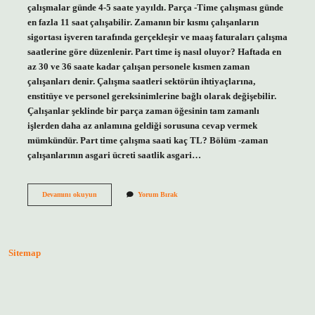
çalışmalar günde 4-5 saate yayıldı. Parça -Time çalışması günde
en fazla 11 saat çalışabilir. Zamanın bir kısmı çalışanların
sigortası işveren tarafında gerçekleşir ve maaş faturaları çalışma
saatlerine göre düzenlenir. Part time iş nasıl oluyor? Haftada en
az 30 ve 36 saate kadar çalışan personele kısmen zaman
çalışanları denir. Çalışma saatleri sektörün ihtiyaçlarına,
enstitüye ve personel gereksinimlerine bağlı olarak değişebilir.
Çalışanlar şeklinde bir parça zaman öğesinin tam zamanlı
işlerden daha az anlamına geldiği sorusuna cevap vermek
mümkündür. Part time çalışma saati kaç TL? Bölüm -zaman
çalışanlarının asgari ücreti saatlik asgari…
Part
Devamını okuyun
Yorum Bırak
Time
Zaman
Ne
Demek
Sitemap