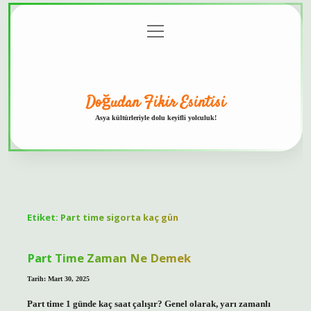
menüyü
Anasayfa
Gizlilik
Yasal
Hakkımızda
aç
Politikası
Uyarı
Doğudan Fikir Esintisi
Asya kültürleriyle dolu keyifli yolculuk!
Etiket:
Part time sigorta kaç gün
Part Time Zaman Ne Demek
Tarih: Mart 30, 2025
Part time 1 günde kaç saat çalışır? Genel olarak, yarı zamanlı