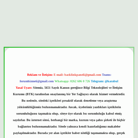
et güvenilir mi
Reklam ve İletişim:
E-mail:
backlinkpaneli@gmail.com
Teams:
forumhizmeti@gmail.com
Whatsapp: 0262 606 0 726
Telegram: @karabul
Yasal Uyarı:
Sitemiz, 5651 Sayılı Kanun gereğince Bilgi Teknolojileri ve İletişim
Kurumu (BTK) tarafından onaylanmış bir Yer Sağlayıcı olarak hizmet vermektedir.
Bu nedenle, sitedeki içerikleri proaktif olarak denetleme veya araştırma
yükümlülüğümüz bulunmamaktadır. Ancak, üyelerimiz yazdıkları içeriklerin
sorumluluğunu taşımakta olup, siteye üye olarak bu sorumluluğu kabul etmiş
sayılırlar. Bu internet sitesi, herhangi bir marka, kurum veya şahıs şirketi ile hiçbir
bağlantısı bulunmamaktadır. Sitede yalnızca kendi hazırladığımız makaleler
paylaşılmaktadır. Burada yer alan içerikler haber niteliği taşımamakta olup, gerçek