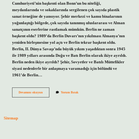
Cumhuriyeti’nin başkenti olan Bonn’un bu niteliği,
meydanlarında ve sokaklarında sergilenen çok sayıda plastik
sanat örneğine de yansıyor. Şehir merkezi ve kamu binalarının
yoğunlaştığı bölgede, çok sayıda tanınmış uluslararası ve Alman
sanatçının eserlerine rastlamak mümkün. Berlin ne zaman
başkent oldu? 1989’da Berlin Duvarı’nın yıkılması Almanya’nın
yeniden birleşmesine yol açtı ve Berlin tekrar başkent oldu.
Berlin, II. Dünya Savaşı’nda büyük yıkım yaşadıktan sonra 1945
ile 1989 yılları arasında Doğu ve Batı Berlin olarak ikiye ayrıldı.
Berlin neden ikiye ayrıldı? Şehir, Sovyetler ve Batılı Müttefikler
siyasi nedenlerle bir anlaşmaya varamadığı için bölündü ve
1961’de Berlin…
Almanyanın
Devamını okuyun
Yorum Bırak
Başkenti
Ne
Zaman
Berlin
Oldu
Sitemap