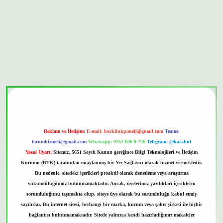
nbet güvenilir mi
Reklam ve İletişim:
E-mail:
backlinkpaneli@gmail.com
Teams:
forumhizmeti@gmail.com
Whatsapp: 0262 606 0 726
Telegram: @karabul
Yasal Uyarı:
Sitemiz, 5651 Sayılı Kanun gereğince Bilgi Teknolojileri ve İletişim
Kurumu (BTK) tarafından onaylanmış bir Yer Sağlayıcı olarak hizmet vermektedir.
Bu nedenle, sitedeki içerikleri proaktif olarak denetleme veya araştırma
yükümlülüğümüz bulunmamaktadır. Ancak, üyelerimiz yazdıkları içeriklerin
sorumluluğunu taşımakta olup, siteye üye olarak bu sorumluluğu kabul etmiş
sayılırlar. Bu internet sitesi, herhangi bir marka, kurum veya şahıs şirketi ile hiçbir
bağlantısı bulunmamaktadır. Sitede yalnızca kendi hazırladığımız makaleler