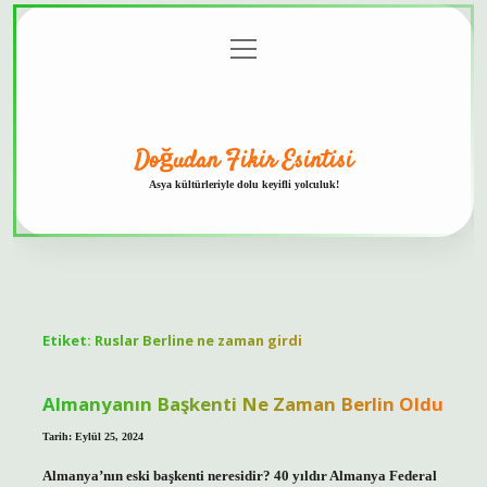
menüyü
Anasayfa
Gizlilik
Yasal
Hakkımızda
aç
Politikası
Uyarı
Doğudan Fikir Esintisi
Asya kültürleriyle dolu keyifli yolculuk!
Etiket:
Ruslar Berline ne zaman girdi
Almanyanın Başkenti Ne Zaman Berlin Oldu
Tarih: Eylül 25, 2024
Almanya’nın eski başkenti neresidir? 40 yıldır Almanya Federal