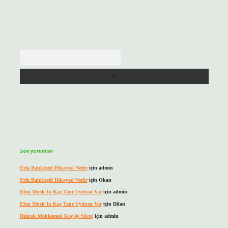
Arama
Son yorumlar
Urfa Balıklıgöl Hikayesi Nedir
için
admin
Urfa Balıklıgöl Hikayesi Nedir
için
Okan
Elon Musk In Kaç Tane Uydusu Var
için
admin
Elon Musk In Kaç Tane Uydusu Var
için
Dilan
Hukuk Mahkemesi Kaç Ay Sürer
için
admin