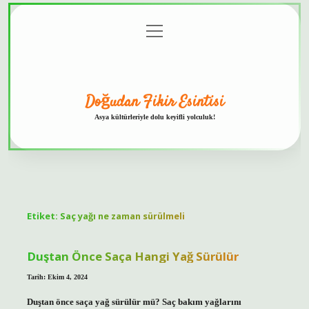
menüyü
Anasayfa
Gizlilik
Yasal
Hakkımızda
aç
Politikası
Uyarı
Doğudan Fikir Esintisi
Asya kültürleriyle dolu keyifli yolculuk!
Etiket:
Saç yağı ne zaman sürülmeli
Duştan Önce Saça Hangi Yağ Sürülür
Tarih: Ekim 4, 2024
Duştan önce saça yağ sürülür mü? Saç bakım yağlarını