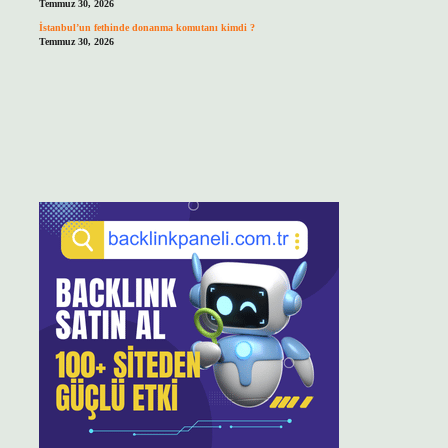
Temmuz 30, 2026
İstanbul’un fethinde donanma komutanı kimdi ?
Temmuz 30, 2026