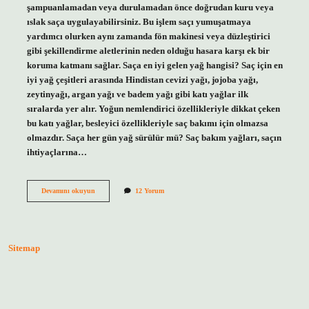
şampuanlamadan veya durulamadan önce doğrudan kuru veya
ıslak saça uygulayabilirsiniz. Bu işlem saçı yumuşatmaya
yardımcı olurken aynı zamanda fön makinesi veya düzleştirici
gibi şekillendirme aletlerinin neden olduğu hasara karşı ek bir
koruma katmanı sağlar. Saça en iyi gelen yağ hangisi? Saç için en
iyi yağ çeşitleri arasında Hindistan cevizi yağı, jojoba yağı,
zeytinyağı, argan yağı ve badem yağı gibi katı yağlar ilk
sıralarda yer alır. Yoğun nemlendirici özellikleriyle dikkat çeken
bu katı yağlar, besleyici özellikleriyle saç bakımı için olmazsa
olmazdır. Saça her gün yağ sürülür mü? Saç bakım yağları, saçın
ihtiyaçlarına…
Duştan
Devamını okuyun
12 Yorum
Önce
Saça
Hangi
Yağ
Sürülür
Sitemap