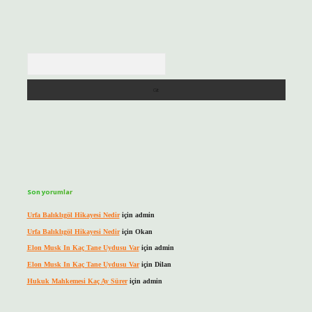
Arama
Son yorumlar
Urfa Balıklıgöl Hikayesi Nedir
için
admin
Urfa Balıklıgöl Hikayesi Nedir
için
Okan
Elon Musk In Kaç Tane Uydusu Var
için
admin
Elon Musk In Kaç Tane Uydusu Var
için
Dilan
Hukuk Mahkemesi Kaç Ay Sürer
için
admin