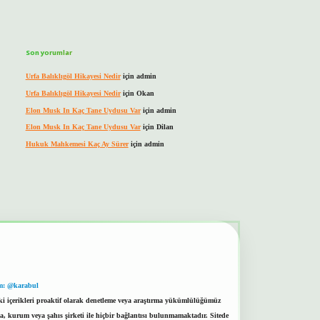
Son yorumlar
Urfa Balıklıgöl Hikayesi Nedir
için
admin
Urfa Balıklıgöl Hikayesi Nedir
için
Okan
Elon Musk In Kaç Tane Uydusu Var
için
admin
Elon Musk In Kaç Tane Uydusu Var
için
Dilan
Hukuk Mahkemesi Kaç Ay Sürer
için
admin
m: @karabul
eki içerikleri proaktif olarak denetleme veya araştırma yükümlülüğümüz
a, kurum veya şahıs şirketi ile hiçbir bağlantısı bulunmamaktadır. Sitede