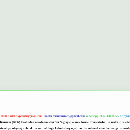
-mail:
backlinkpaneli@gmail.com
Teams:
forumhizmeti@gmail.com
Whatsapp: 0262 606 0 726
Telegra
im Kurumu (BTK) tarafından onaylanmış bir Yer Sağlayıcı olarak hizmet vermektedir. Bu nedenle, sited
 olup, siteye üye olarak bu sorumluluğu kabul etmiş sayılırlar. Bu internet sitesi, herhangi bir mark