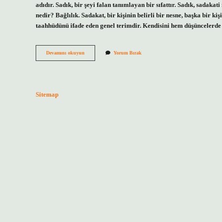
adıdır. Sadık, bir şeyi falan tanımlayan bir sıfattır. Sadık, sadakat
nedir? Bağlılık. Sadakat, bir kişinin belirli bir nesne, başka bir kiş
taahhüdünü ifade eden genel terimdir. Kendisini hem düşüncelerde 
Sadık
Devamını okuyun
Yorum Bırak
Ve
Sadakat
Aynı
Şey
Mi
Sitemap