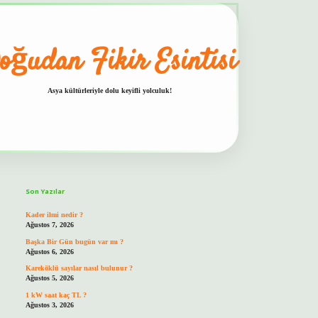
oğudan Fikir Esintisi
Asya kültürleriyle dolu keyifli yolculuk!
Sidebar
hiltonbet güvenilir mi
Son Yazılar
Kader ilmi nedir ?
Ağustos 7, 2026
Başka Bir Gün bugün var mı ?
Ağustos 6, 2026
Kareköklü sayılar nasıl bulunur ?
Ağustos 5, 2026
1 kW saat kaç TL ?
Ağustos 3, 2026