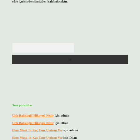
süre içerisinde sitemizden kaldırılacaktır.
Arama
Son yorumlar
Urfa Balıklıgöl Hikayesi Nedir
için
admin
Urfa Balıklıgöl Hikayesi Nedir
için
Okan
Elon Musk In Kaç Tane Uydusu Var
için
admin
Elon Musk In Kaç Tane Uydusu Var
için
Dilan