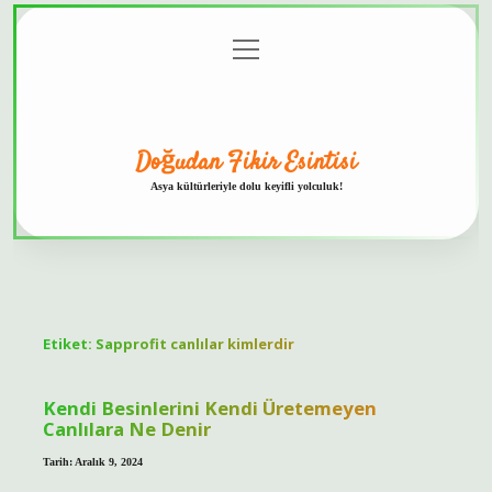
menüyü
Anasayfa
Gizlilik
Yasal
Hakkımızda
aç
Politikası
Uyarı
Doğudan Fikir Esintisi
Asya kültürleriyle dolu keyifli yolculuk!
Etiket:
Sapprofit canlılar kimlerdir
Kendi Besinlerini Kendi Üretemeyen
Canlılara Ne Denir
Tarih: Aralık 9, 2024