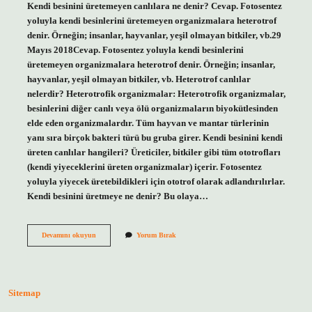
Kendi besinini üretemeyen canlılara ne denir? Cevap. Fotosentez
yoluyla kendi besinlerini üretemeyen organizmalara heterotrof
denir. Örneğin; insanlar, hayvanlar, yeşil olmayan bitkiler, vb.29
Mayıs 2018Cevap. Fotosentez yoluyla kendi besinlerini
üretemeyen organizmalara heterotrof denir. Örneğin; insanlar,
hayvanlar, yeşil olmayan bitkiler, vb. Heterotrof canlılar
nelerdir? Heterotrofik organizmalar: Heterotrofik organizmalar,
besinlerini diğer canlı veya ölü organizmaların biyokütlesinden
elde eden organizmalardır. Tüm hayvan ve mantar türlerinin
yanı sıra birçok bakteri türü bu gruba girer. Kendi besinini kendi
üreten canlılar hangileri? Üreticiler, bitkiler gibi tüm ototrofları
(kendi yiyeceklerini üreten organizmalar) içerir. Fotosentez
yoluyla yiyecek üretebildikleri için ototrof olarak adlandırılırlar.
Kendi besinini üretmeye ne denir? Bu olaya…
Kendi
Devamını okuyun
Yorum Bırak
Besinlerini
Kendi
Üretemeyen
Canlılara
Ne
Sitemap
Denir