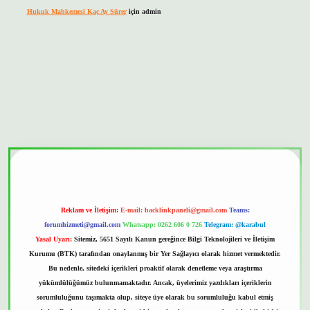
Hukuk Mahkemesi Kaç Ay Sürer
için
admin
onbet güvenilir mi
Reklam ve İletişim:
E-mail:
backlinkpaneli@gmail.com
Teams:
forumhizmeti@gmail.com
Whatsapp: 0262 606 0 726
Telegram: @karabul
Yasal Uyarı:
Sitemiz, 5651 Sayılı Kanun gereğince Bilgi Teknolojileri ve İletişim
Kurumu (BTK) tarafından onaylanmış bir Yer Sağlayıcı olarak hizmet vermektedir.
Bu nedenle, sitedeki içerikleri proaktif olarak denetleme veya araştırma
yükümlülüğümüz bulunmamaktadır. Ancak, üyelerimiz yazdıkları içeriklerin
sorumluluğunu taşımakta olup, siteye üye olarak bu sorumluluğu kabul etmiş